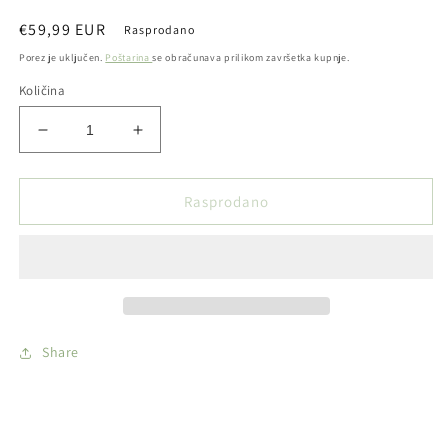
Redovna
€59,99 EUR
Rasprodano
cijena
Porez je uključen.
Poštarina
se obračunava prilikom završetka kupnje.
Količina
Smanji
Povećaj
količinu
količinu
proizvoda
proizvoda
ZIPPO
ZIPPO
Rasprodano
-
-
upaljač
upaljač
-
-
Scull
Scull
Cap
Cap
Design
Design
Share