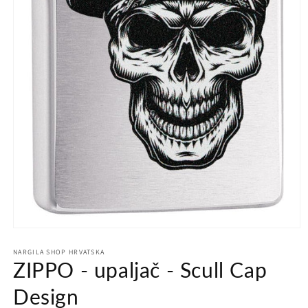
Otvori
medij
NARGILA SHOP HRVATSKA
1
ZIPPO - upaljač - Scull Cap
u
dijaloškom
okviru
Design