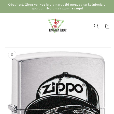
Preskoči
Obavijest: Zbog velikog broja narudžbi moguća su kašnjenja u
na
isporuci. Hvala na razumijevanju!
sadržaj
Košaric
Preskoči do
informacija
o
proizvodu