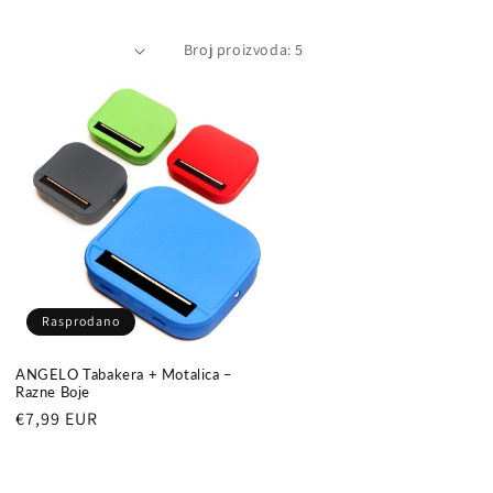
Broj proizvoda: 5
Rasprodano
ANGELO Tabakera + Motalica –
Razne Boje
Redovna
€7,99 EUR
cijena