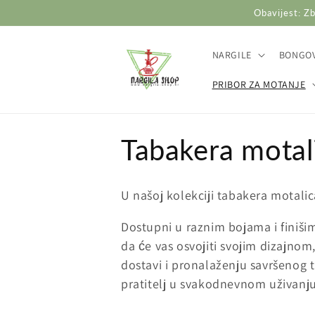
Preskoči
Obavijest: Zb
na
sadržaj
NARGILE
BONGOV
PRIBOR ZA MOTANJE
K
Tabakera motal
o
U našoj kolekciji tabakera motalica
l
Dostupni u raznim bojama i finiši
da će vas osvojiti svojim dizajnom
e
dostavi i pronalaženju savršenog t
pratitelj u svakodnevnom uživanju
k