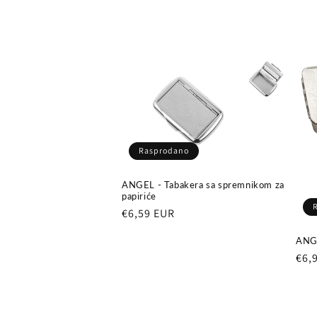
c
i
j
a
Rasprodano
:
ANGEL - Tabakera sa spremnikom za
papiriće
Redovna
€6,59 EUR
cijena
ANGE
Red
€6,
cij