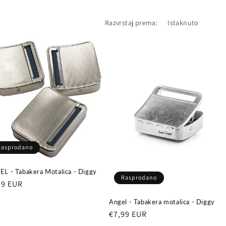
Razvrstaj prema:
Rasprodano
L - Tabakera Motalica - Diggy
Rasprodano
ovna
99 EUR
ena
Angel - Tabakera motalica - Diggy
Redovna
€7,99 EUR