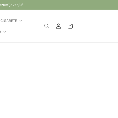
razumijevanju!
 CIGARETE
Prijava
Košarica
O