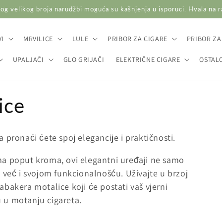
og velikog broja narudžbi moguća su kašnjenja u isporuci. Hvala na 
I
MRVILICE
LULE
PRIBOR ZA CIGARE
PRIBOR ZA
UPALJAČI
GLO GRIJAČI
ELEKTRIČNE CIGARE
OSTAL
ice
 pronaći ćete spoj elegancije i praktičnosti.
ma poput kroma, ovi elegantni uređaji ne samo
, već i svojom funkcionalnošću. Uživajte u brzoj
abakera motalice koji će postati vaš vjerni
 u motanju cigareta.