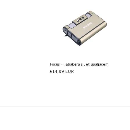
Focus - Tabakera s Jet upaljačem
Redovna
€14,99 EUR
cijena