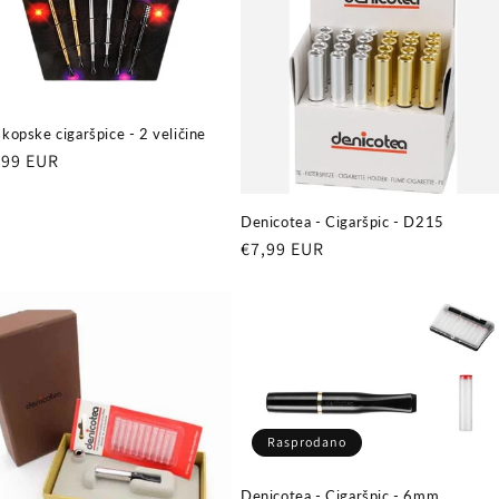
skopske cigaršpice - 2 veličine
ovna
,99 EUR
ena
Denicotea - Cigaršpic - D215
Redovna
€7,99 EUR
cijena
Rasprodano
Denicotea - Cigaršpic - 6mm