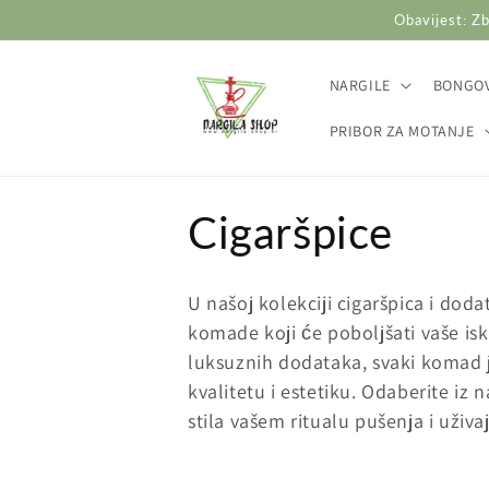
Preskoči
Obavijest: Zb
na
sadržaj
NARGILE
BONGOV
PRIBOR ZA MOTANJE
K
Cigaršpice
o
U našoj kolekciji cigaršpica i dod
l
komade koji će poboljšati vaše isk
luksuznih dodataka, svaki komad j
e
kvalitetu i estetiku. Odaberite iz
stila vašem ritualu pušenja i uživ
k