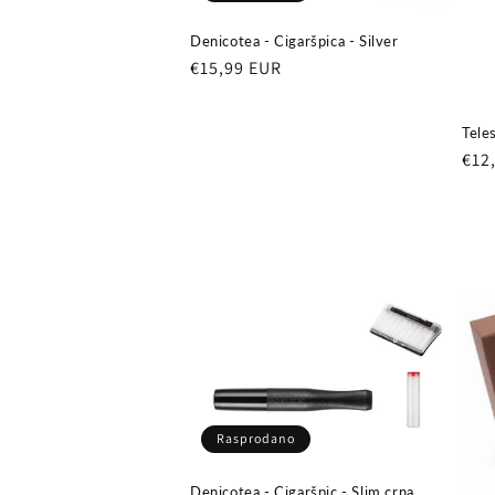
Denicotea - Cigaršpica - Silver
Redovna
€15,99 EUR
cijena
Tele
Red
€12
cij
Rasprodano
Denicotea - Cigaršpic - Slim crna