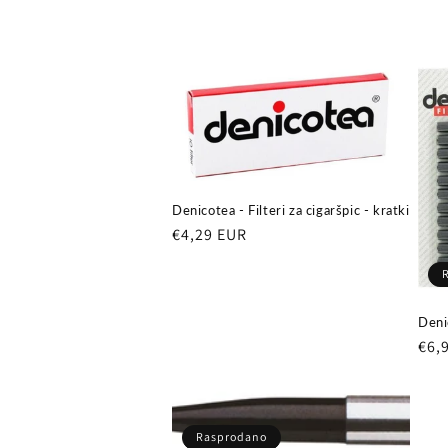
c
i
j
a
Denicotea - Filteri za cigaršpic - kratki
:
Redovna
€4,29 EUR
cijena
Deni
Red
€6,
cij
Rasprodano