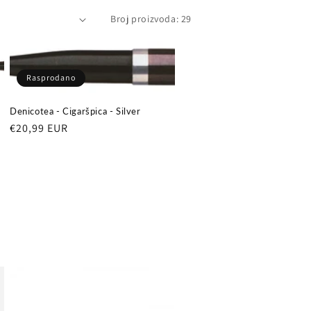
Broj proizvoda: 29
Rasprodano
Denicotea - Cigaršpica - Silver
Redovna
€20,99 EUR
cijena