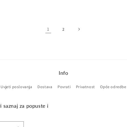
ena
1
2
Info
Uvjeti poslovanja
Dostava
Povrati
Privatnost
Opće odredbe
vi saznaj za popuste i