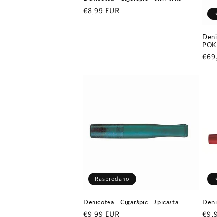
Redovna
€8,99 EUR
cijena
Deni
POK
Red
€69
cij
Rasprodano
Denicotea - Cigaršpic - špicasta
Deni
Redovna
€9,99 EUR
Red
€9,