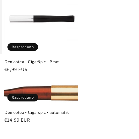
Rasprodano
Denicotea - Cigaršpic - 9mm
Redovna
€6,99 EUR
cijena
Rasprodano
Denicotea - Cigaršpic - automatik
Redovna
€14,99 EUR
cijena