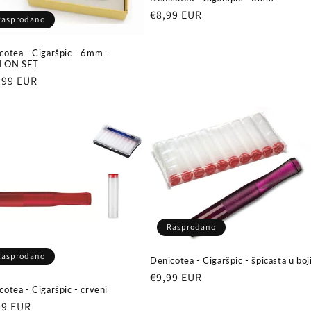
Redovna
€8,99 EUR
Rasprodano
cijena
cotea - Cigaršpic - 6mm -
LON SET
ovna
,99 EUR
ena
Rasprodano
Rasprodano
Denicotea - Cigaršpic - špicasta u boj
Redovna
€9,99 EUR
cotea - Cigaršpic - crveni
cijena
ovna
99 EUR