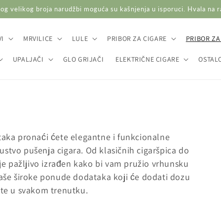
og velikog broja narudžbi moguća su kašnjenja u isporuci. Hvala na 
I
MRVILICE
LULE
PRIBOR ZA CIGARE
PRIBOR ZA
UPALJAČI
GLO GRIJAČI
ELEKTRIČNE CIGARE
OSTAL
ataka pronaći ćete elegantne i funkcionalne
ustvo pušenja cigara. Od klasičnih cigaršpica do
e pažljivo izrađen kako bi vam pružio vrhunsku
 naše široke ponude dodataka koji će dodati dozu
ajte u svakom trenutku.