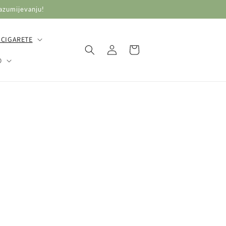
razumijevanju!
 CIGARETE
Prijava
Košarica
O