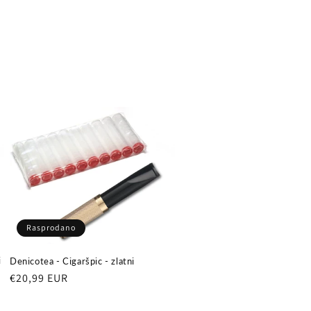
Rasprodano
i
Denicotea - Cigaršpic - zlatni
Redovna
€20,99 EUR
cijena