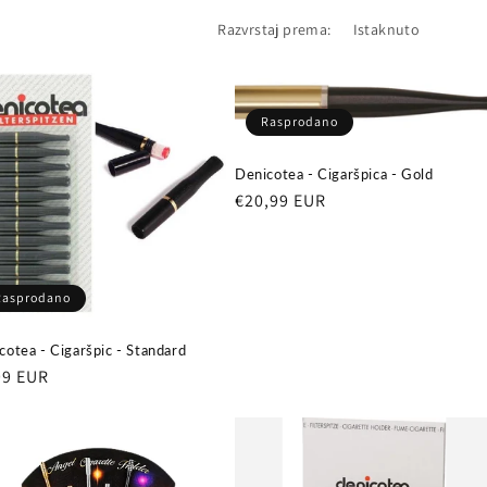
Razvrstaj prema:
Rasprodano
Denicotea - Cigaršpica - Gold
Redovna
€20,99 EUR
cijena
Rasprodano
cotea - Cigaršpic - Standard
ovna
99 EUR
ena