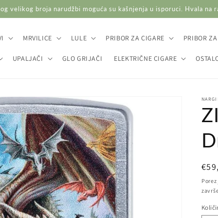
og velikog broja narudžbi moguća su kašnjenja u isporuci. Hvala na 
I
MRVILICE
LULE
PRIBOR ZA CIGARE
PRIBOR ZA
UPALJAČI
GLO GRIJAČI
ELEKTRIČNE CIGARE
OSTAL
NARGI
Z
D
Red
€59
cij
Porez 
završ
Količ