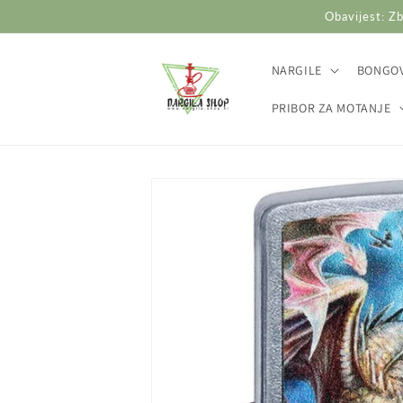
Preskoči
Obavijest: Zb
na
sadržaj
NARGILE
BONGOV
PRIBOR ZA MOTANJE
Preskoči do
informacija
o
proizvodu