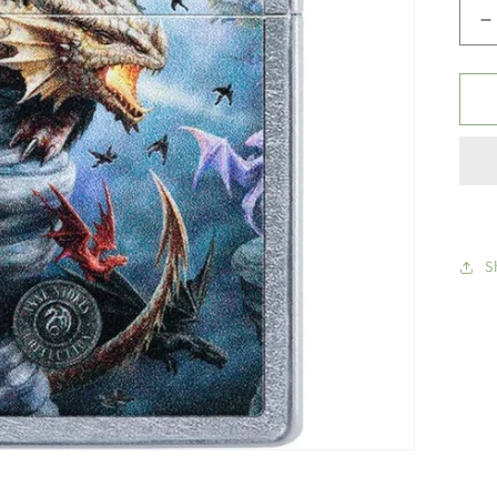
S
k
p
Z
u
-
D
P
S