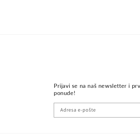
u
dijaloškom
okviru
Prijavi se na naš newsletter i pr
ponude!
Adresa e-pošte