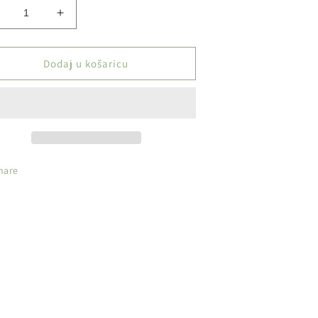
manji
Povećaj
oličinu
količinu
roizvoda
proizvoda
IPPO
ZIPPO
Dodaj u košaricu
paljač
upaljač
-
ragons
Dragons
rint
Print
hare