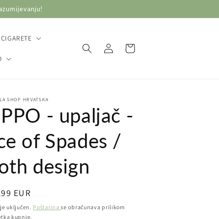
razumijevanju!
 CIGARETE
Prijava
Košarica
O
LA SHOP HRVATSKA
IPPO - upaljač -
ce of Spades /
oth design
ovna
,99 EUR
ena
je uključen.
Poštarina
se obračunava prilikom
etka kupnje.