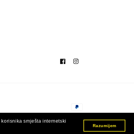
Facebook
Instagram
Načini
plaćanja
© 2026,
Nargila Shop Hrvatska
Omogućuje Shopify
 korisnika smješta internetski
Razumijem