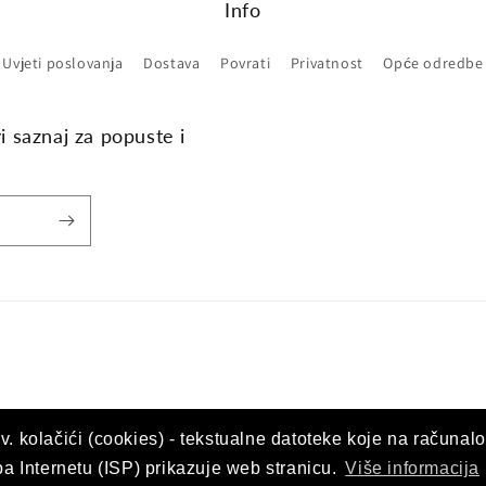
Info
Uvjeti poslovanja
Dostava
Povrati
Privatnost
Opće odredbe
vi saznaj za popuste i
v. kolačići (cookies) - tekstualne datoteke koje na računalo
upa Internetu (ISP) prikazuje web stranicu.
Više informacija