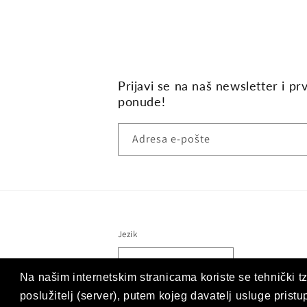
Prijavi se na naš newsletter i pr
ponude!
Adresa e-pošte
Jezik
Hrvatski (hrvatska)
Na našim internetskim stranicama koriste se tehnički tz
poslužitelj (server), putem kojeg davatelj usluge prist