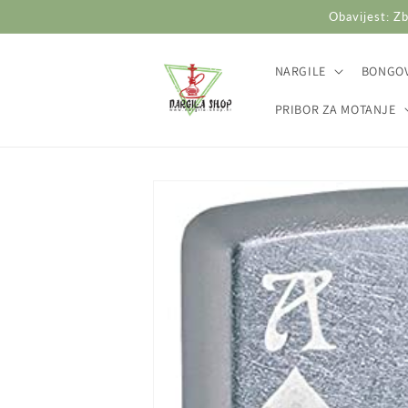
Preskoči
Obavijest: Zb
na
sadržaj
NARGILE
BONGOV
PRIBOR ZA MOTANJE
Preskoči do
informacija
o
proizvodu