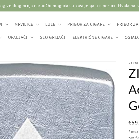
og velikog broja narudžbi moguća su kašnjenja u isporuci. Hvala na 
I
MRVILICE
LULE
PRIBOR ZA CIGARE
PRIBOR ZA
UPALJAČI
GLO GRIJAČI
ELEKTRIČNE CIGARE
OSTAL
NARGI
Z
A
G
Red
€59
cij
Porez 
završ