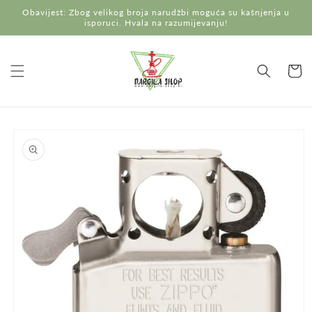
Preskoči
Obavijest: Zbog velikog broja narudžbi moguća su kašnjenja u
na
isporuci. Hvala na razumijevanju!
sadržaj
Košaric
Preskoči do
informacija
o
proizvodu