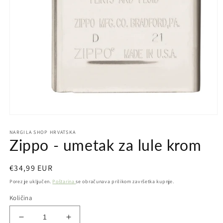
Otvori
medij
NARGILA SHOP HRVATSKA
1
Zippo - umetak za lule krom
u
dijaloškom
okviru
Redovna
€34,99 EUR
cijena
Porez je uključen.
Poštarina
se obračunava prilikom završetka kupnje.
Količina
Smanji
Povećaj