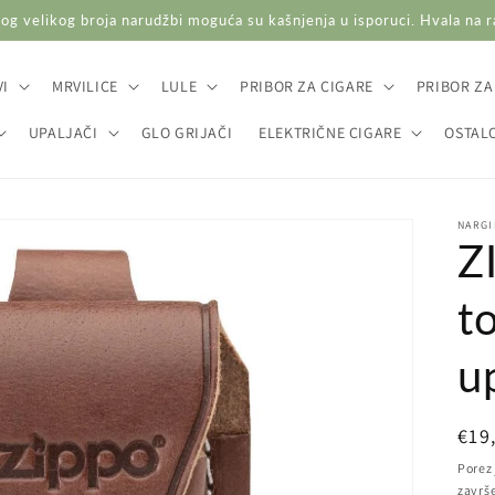
og velikog broja narudžbi moguća su kašnjenja u isporuci. Hvala na 
I
MRVILICE
LULE
PRIBOR ZA CIGARE
PRIBOR ZA
UPALJAČI
GLO GRIJAČI
ELEKTRIČNE CIGARE
OSTAL
NARGI
Z
t
u
Red
€19
cij
Porez 
završ