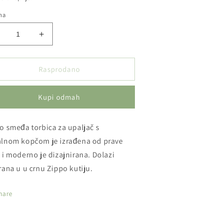
ina
manji
Povećaj
oličinu
količinu
roizvoda
proizvoda
IPPO
ZIPPO
Rasprodano
-
međa
Smeđa
Kupi odmah
orbica
torbica
a
za
paljač
upaljač
o smeđa torbica za upaljač s
lnom kopčom je izrađena od prave
 i moderno je dizajnirana. Dolazi
rana u u crnu Zippo kutiju.
hare