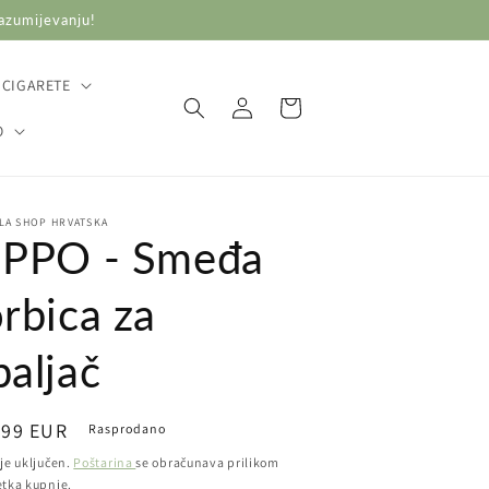
razumijevanju!
 CIGARETE
Prijava
Košarica
O
LA SHOP HRVATSKA
IPPO - Smeđa
orbica za
paljač
ovna
,99 EUR
Rasprodano
ena
je uključen.
Poštarina
se obračunava prilikom
etka kupnje.