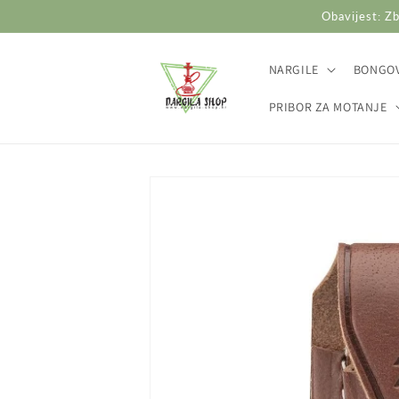
Preskoči
Obavijest: Zb
na
sadržaj
NARGILE
BONGOV
PRIBOR ZA MOTANJE
Preskoči do
informacija
o
proizvodu