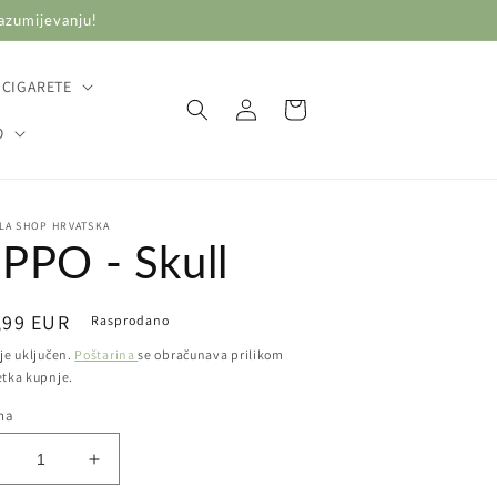
razumijevanju!
 CIGARETE
Prijava
Košarica
O
LA SHOP HRVATSKA
IPPO - Skull
ovna
,99 EUR
Rasprodano
ena
je uključen.
Poštarina
se obračunava prilikom
etka kupnje.
ina
manji
Povećaj
oličinu
količinu