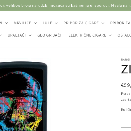
og velikog broja narudžbi moguća su kašnjenja u isporuci. Hvala na 
I
MRVILICE
LULE
PRIBOR ZA CIGARE
PRIBOR ZA
UPALJAČI
GLO GRIJAČI
ELEKTRIČNE CIGARE
OSTAL
NARGI
Z
Red
€59
cij
Porez 
završ
Količ
S
k