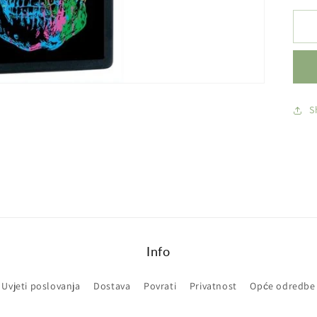
p
Z
-
S
S
Info
Uvjeti poslovanja
Dostava
Povrati
Privatnost
Opće odredbe