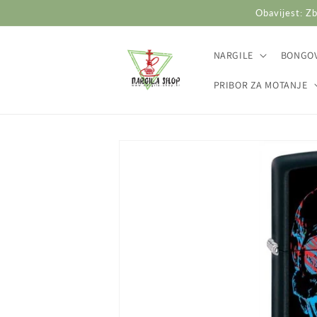
Preskoči
Obavijest: Zb
na
sadržaj
NARGILE
BONGOV
PRIBOR ZA MOTANJE
Preskoči do
informacija
o
proizvodu