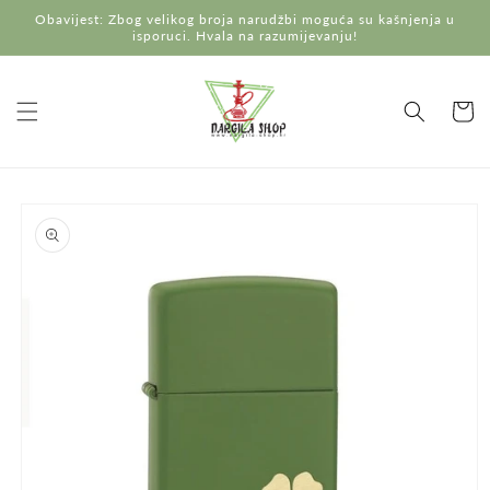
Preskoči
Obavijest: Zbog velikog broja narudžbi moguća su kašnjenja u
na
isporuci. Hvala na razumijevanju!
sadržaj
Košaric
Preskoči do
informacija
o
proizvodu