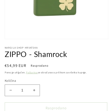
Otvori
medij
NARGILA SHOP HRVATSKA
1
ZIPPO - Shamrock
u
dijaloškom
okviru
Redovna
€54,99 EUR
Rasprodano
cijena
Porez je uključen.
Poštarina
se obračunava prilikom završetka kupnje.
Količina
Smanji
Povećaj
količinu
količinu
proizvoda
proizvoda
ZIPPO
ZIPPO
Rasprodano