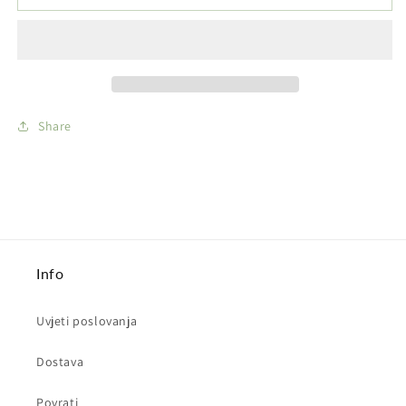
-
-
Shamrock
Shamrock
Share
Info
Uvjeti poslovanja
Dostava
Povrati