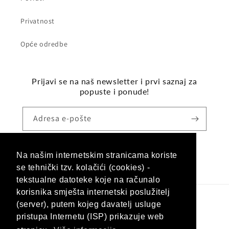
Privatnost
Opće odredbe
Prijavi se na naš newsletter i prvi saznaj za
popuste i ponude!
Adresa e-pošte
Na našim internetskim stranicama koriste
Facebook
Instagram
se tehnički tzv. kolačići (cookies) -
tekstualne datoteke koje na računalo
korisnika smješta internetski poslužitelj
(server), putem kojeg davatelj usluge
Jezik
pristupa Internetu (ISP) prikazuje web
Hrvatski (hrvatska)