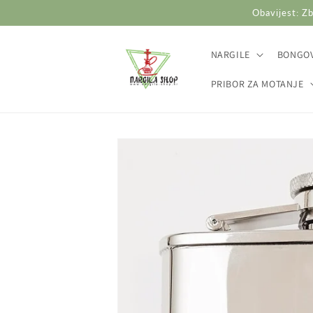
Preskoči
Obavijest: Zb
na
sadržaj
NARGILE
BONGOV
PRIBOR ZA MOTANJE
Preskoči do
informacija
o
proizvodu