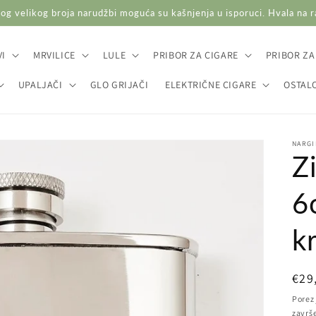
og velikog broja narudžbi moguća su kašnjenja u isporuci. Hvala na 
I
MRVILICE
LULE
PRIBOR ZA CIGARE
PRIBOR ZA
UPALJAČI
GLO GRIJAČI
ELEKTRIČNE CIGARE
OSTAL
NARGI
Z
6
k
Red
€29
cij
Porez 
završ