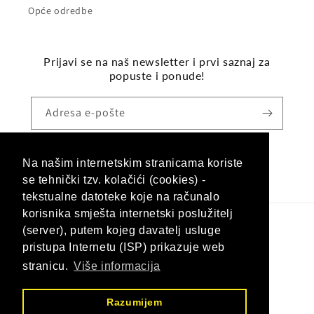
Opće odredbe
Prijavi se na naš newsletter i prvi saznaj za
popuste i ponude!
Adresa e-pošte
Na našim internetskim stranicama koriste
Facebook
Instagram
se tehnički tzv. kolačići (cookies) -
tekstualne datoteke koje na računalo
korisnika smješta internetski poslužitelj
(server), putem kojeg davatelj usluge
Jezik
pristupa Internetu (ISP) prikazuje web
Hrvatski (hrvatska)
stranicu.
Više informacija
Načini
Razumijem
plaćanja