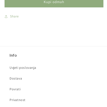
Kupi odmah
umetak
umetak
-
-
1
1
Share
plamen
plamen
Info
Uvjeti poslovanja
Dostava
Povrati
Privatnost