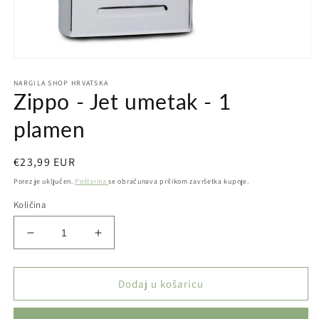
Otvori
medij
NARGILA SHOP HRVATSKA
1
Zippo - Jet umetak - 1
u
dijaloškom
okviru
plamen
Redovna
€23,99 EUR
cijena
Porez je uključen.
Poštarina
se obračunava prilikom završetka kupnje.
Količina
Smanji
Povećaj
količinu
količinu
proizvoda
proizvoda
Zippo
Zippo
Dodaj u košaricu
-
-
Jet
Jet