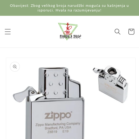
Preskoči
Obavijest: Zbog velikog broja narudžbi moguća su kašnjenja u
na
isporuci. Hvala na razumijevanju!
sadržaj
Košaric
Preskoči do
informacija
o
proizvodu