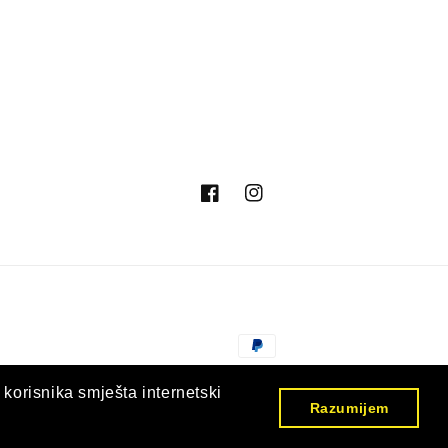
Facebook
Instagram
Načini
plaćanja
© 2026,
Nargila Shop Hrvatska
Omogućuje Shopify
 korisnika smješta internetski
Razumijem