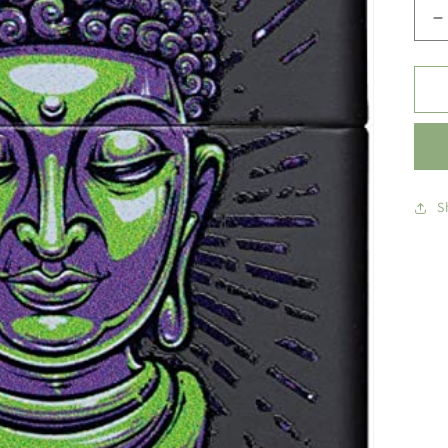
S
k
p
Z
u
-
B
T
S