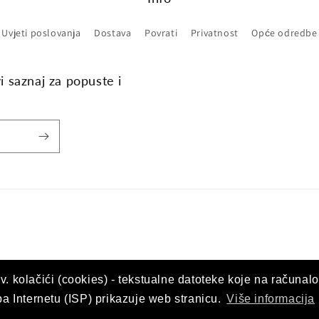
Uvjeti poslovanja
Dostava
Povrati
Privatnost
Opće odredbe
vi saznaj za popuste i
v. kolačići (cookies) - tekstualne datoteke koje na računalo
upa Internetu (ISP) prikazuje web stranicu.
Više informacija