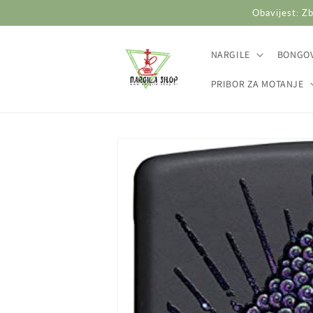
Preskoči
Obavijest: Zb
na
sadržaj
NARGILE
BONGOV
PRIBOR ZA MOTANJE
Preskoči do
informacija
o
proizvodu