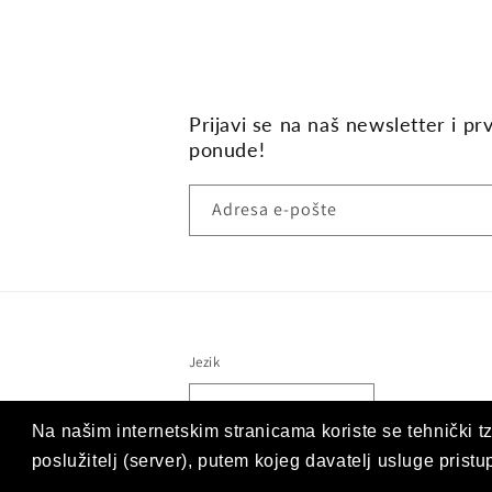
Prijavi se na naš newsletter i pr
ponude!
Adresa e-pošte
Jezik
Hrvatski (hrvatska)
Na našim internetskim stranicama koriste se tehnički tz
poslužitelj (server), putem kojeg davatelj usluge prist