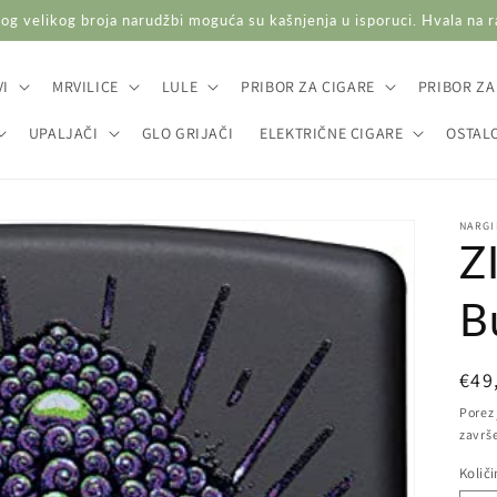
og velikog broja narudžbi moguća su kašnjenja u isporuci. Hvala na 
I
MRVILICE
LULE
PRIBOR ZA CIGARE
PRIBOR ZA
UPALJAČI
GLO GRIJAČI
ELEKTRIČNE CIGARE
OSTAL
NARGI
Z
B
Red
€49
cij
Porez 
završ
Količ