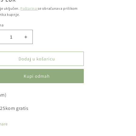
ena
je uključen.
Poštarina
se obračunava prilikom
etka kupnje.
ina
manji
Povećaj
oličinu
količinu
roizvoda
proizvoda
XTREME
XTREME
Dodaj u košaricu
TRA
XTRA
ong
long
Kupi odmah
lter
filter
motnice
omotnice
00+25
200+25
mm)
25kom gratis
hare