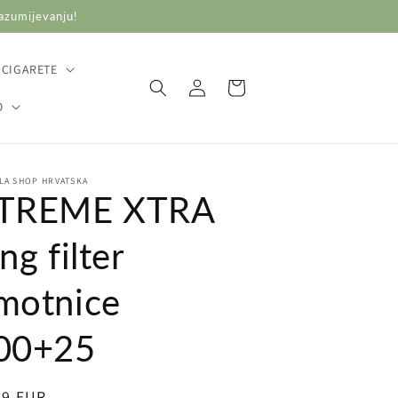
razumijevanju!
 CIGARETE
Prijava
Košarica
O
LA SHOP HRVATSKA
TREME XTRA
ng filter
motnice
00+25
ovna
99 EUR