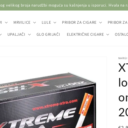
og velikog broja narudžbi moguća su kašnjenja u isporuci. Hvala na 
I
MRVILICE
LULE
PRIBOR ZA CIGARE
PRIBOR ZA
UPALJAČI
GLO GRIJAČI
ELEKTRIČNE CIGARE
OSTAL
NARGI
X
lo
o
2
Red
€2,