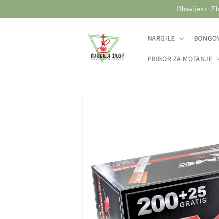
Preskoči
Obavijest: Zb
na
sadržaj
NARGILE
BONGOV
PRIBOR ZA MOTANJE
Preskoči do
informacija
o
proizvodu