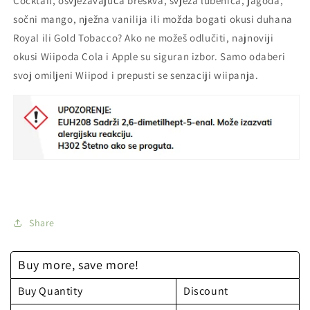
Cocktail, osvježavajuća breskva, svježa lubenica, jagoda,
sočni mango, nježna vanilija ili možda bogati okusi duhana
Royal ili Gold Tobacco? Ako ne možeš odlučiti, najnoviji
okusi Wiipoda Cola i Apple su siguran izbor. Samo odaberi
svoj omiljeni Wiipod i prepusti se senzaciji wiipanja.
Share
Buy more, save more!
Buy Quantity
Discount