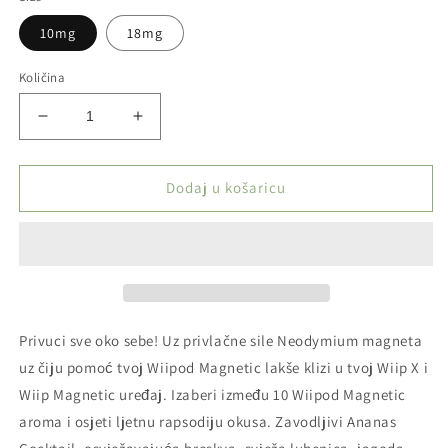
10mg
18mg
Količina
Smanji
Povećaj
količinu
količinu
proizvoda
proizvoda
Wiipod
Wiipod
Dodaj u košaricu
Magnetic
Magnetic
-
-
Watermelon
Watermelon
Privuci sve oko sebe! Uz privlačne sile Neodymium magneta
uz čiju pomoć tvoj Wiipod Magnetic lakše klizi u tvoj Wiip X i
Wiip Magnetic uređaj. Izaberi između 10 Wiipod Magnetic
aroma i osjeti ljetnu rapsodiju okusa. Zavodljivi Ananas