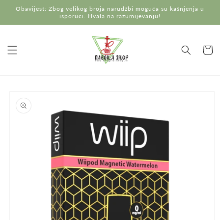
Preskoči
Obavijest: Zbog velikog broja narudžbi moguća su kašnjenja u
na
isporuci. Hvala na razumijevanju!
sadržaj
Košaric
Preskoči do
informacija
o
proizvodu