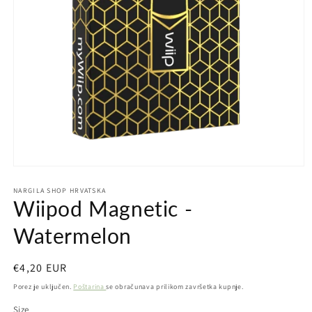
Otvori
medij
NARGILA SHOP HRVATSKA
1
Wiipod Magnetic -
u
dijaloškom
okviru
Watermelon
Redovna
€4,20 EUR
cijena
Porez je uključen.
Poštarina
se obračunava prilikom završetka kupnje.
Size