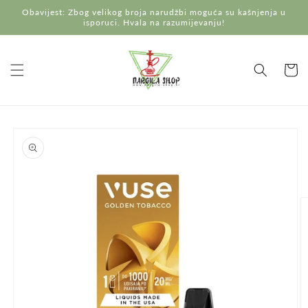
Preskoči
Obavijest: Zbog velikog broja narudžbi moguća su kašnjenja u
na
isporuci. Hvala na razumijevanju!
sadržaj
Košaric
Preskoči do
informacija
o
proizvodu