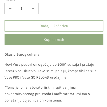
Smanji
Povećaj
količinu
količinu
proizvoda
proizvoda
VUSE
VUSE
Dodaj u košaricu
POD
POD
-
-
Kupi odmah
Golden
Golden
Tobacco
Tobacco
Okus prženog duhana
Novi Vuse podovi omogućuju do 1000* udisaja i pružaju
intenzivno iskustvo. Lako se mijenjaju, kompatibilne su s
Vuse PRO i Vuse GO RELOAD uređajima.
*Temeljeno na laboratorijskim ispitivanjima
novoproizvedenog proizvoda i može varirati ovisno o
ponašanju pojedinca pri korištenju.