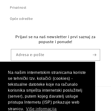
Privatnost
Opće odredbe
Prijavi se na naš newsletter i prvi saznaj za
popuste i ponude!
Adresa e-pošte
Na našim internetskim stranicama koriste
Facebook
Instagram
se tehnički tzv. kolačići (cookies) -
tekstualne datoteke koje na računalo
korisnika smješta internetski poslužitelj
(server), putem kojeg davatelj usluge
Jezik
pristupa Internetu (ISP) prikazuje web
Hrvatski (hrvatska)
stranicu.
Više informacija