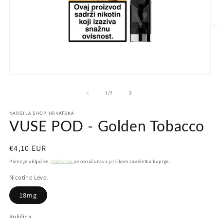
Ot
m
2
u
d
ok
Otvori
medij
1
od
1
/
2
u
dijaloškom
NARGILA SHOP HRVATSKA
okviru
VUSE POD - Golden Tobacco
Redovna
€4,10 EUR
cijena
Porez je uključen.
Poštarina
se obračunava prilikom završetka kupnje.
Nicotine Level
18mg
Količina