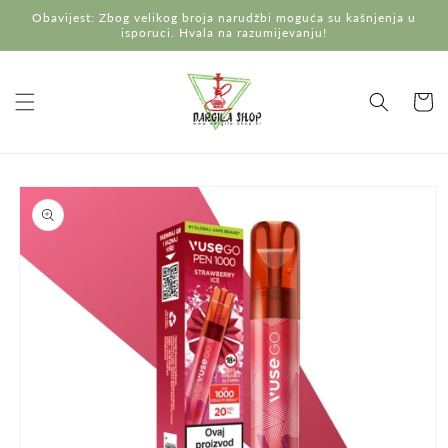
Preskoči
Obavijest: Zbog velikog broja narudžbi moguća su kašnjenja u
na
isporuci. Hvala na razumijevanju!
sadržaj
Košaric
Preskoči do
informacija
o
proizvodu