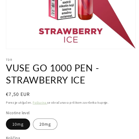
Otvori
medij
TDR
1
VUSE GO 1000 PEN -
u
dijaloškom
okviru
STRAWBERRY ICE
Redovna
€7,50 EUR
cijena
Porez je uključen.
Poštarina
se obračunava prilikom završetka kupnje.
Nicotine level
10mg
20mg
Količina