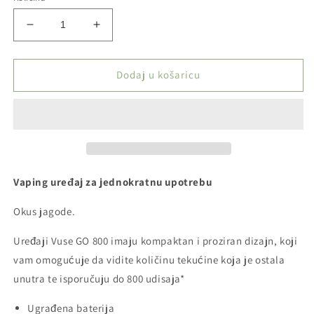
Smanji
Povećaj
količinu
količinu
proizvoda
proizvoda
VUSE
VUSE
Dodaj u košaricu
GO
GO
1000
1000
PEN
PEN
-
-
STRAWBERRY
STRAWBERRY
ICE
ICE
Vaping uređaj za jednokratnu upotrebu
Okus jagode.
Uređaji Vuse GO 800 imaju kompaktan i proziran dizajn, koji
vam omogućuje da vidite količinu tekućine koja je ostala
unutra te isporučuju do 800 udisaja*
Ugrađena baterija