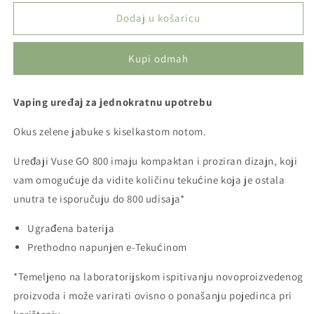
proizvoda
proizvoda
VUSE
VUSE
Dodaj u košaricu
GO
GO
1000
1000
Kupi odmah
PEN
PEN
-
-
APPLE
APPLE
Vaping uređaj za jednokratnu upotrebu
SOUR
SOUR
(20mg)
(20mg)
Okus zelene jabuke s kiselkastom notom.
Uređaji Vuse GO 800 imaju kompaktan i proziran dizajn, koji
vam omogućuje da vidite količinu tekućine koja je ostala
unutra te isporučuju do 800 udisaja*
Ugrađena baterija
Prethodno napunjen e-Tekućinom
*Temeljeno na laboratorijskom ispitivanju novoproizvedenog
proizvoda i može varirati ovisno o ponašanju pojedinca pri