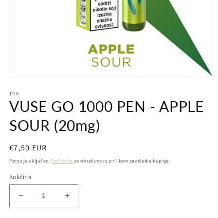
Otvori
medij
TDR
1
VUSE GO 1000 PEN - APPLE
u
dijaloškom
okviru
SOUR (20mg)
Redovna
€7,50 EUR
cijena
Porez je uključen.
Poštarina
se obračunava prilikom završetka kupnje.
Količina
Smanji
Povećaj
količinu
količinu