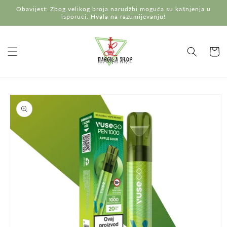
Preskoči
Obavijest: Zbog velikog broja narudžbi moguća su kašnjenja u
na
isporuci. Hvala na razumijevanju!
sadržaj
Košaric
Preskoči do
informacija
o
proizvodu