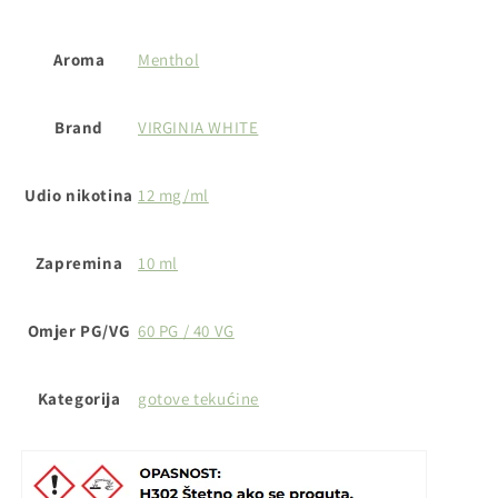
Aroma
Menthol
Brand
VIRGINIA WHITE
Udio nikotina
12 mg/ml
Zapremina
10 ml
Omjer PG/VG
60 PG / 40 VG
Kategorija
gotove tekućine