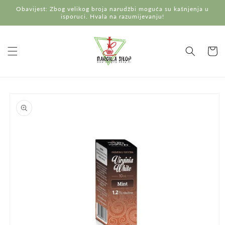
Preskoči
Obavijest: Zbog velikog broja narudžbi moguća su kašnjenja u
na
isporuci. Hvala na razumijevanju!
sadržaj
Košaric
Preskoči do
informacija
o
proizvodu