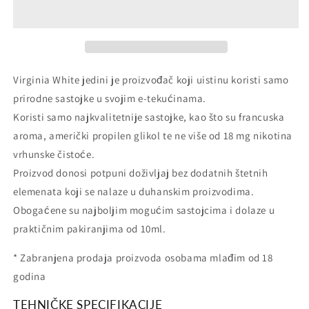
-
-
Mint
Mint
-
-
10ml
10ml
Virginia White jedini je proizvođač koji uistinu koristi samo
prirodne sastojke u svojim e-tekućinama.
Koristi samo najkvalitetnije sastojke, kao što su francuska
aroma, američki propilen glikol te ne više od 18 mg nikotina
vrhunske čistoće.
Proizvod donosi potpuni doživljaj bez dodatnih štetnih
elemenata koji se nalaze u duhanskim proizvodima.
Obogaćene su najboljim mogućim sastojcima i dolaze u
praktičnim pakiranjima od 10ml.
* Zabranjena prodaja proizvoda osobama mlađim od 18
godina
TEHNIČKE SPECIFIKACIJE