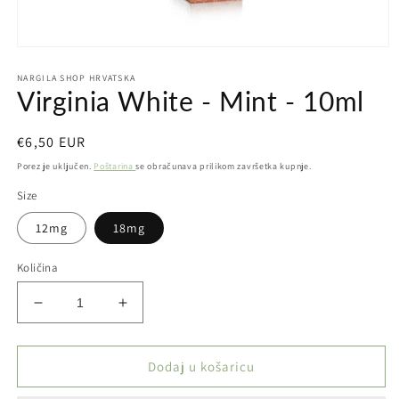
Otvori
medij
NARGILA SHOP HRVATSKA
1
Virginia White - Mint - 10ml
u
dijaloškom
okviru
Redovna
€6,50 EUR
cijena
Porez je uključen.
Poštarina
se obračunava prilikom završetka kupnje.
Size
12mg
18mg
Količina
Smanji
Povećaj
količinu
količinu
proizvoda
proizvoda
Virginia
Virginia
Dodaj u košaricu
White
White