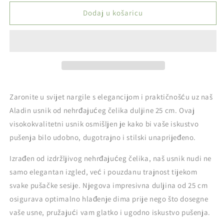
proizvoda
proizvoda
ALADIN
ALADIN
Dodaj u košaricu
-
-
Usnik
Usnik
za
za
nargilu
nargilu
-
-
Nehrđajući
Nehrđajući
čelik
čelik
Zaronite u svijet nargile s elegancijom i praktičnošću uz naš
(25cm)
(25cm)
Aladin usnik od nehrđajućeg čelika duljine 25 cm. Ovaj
visokokvalitetni usnik osmišljen je kako bi vaše iskustvo
pušenja bilo udobno, dugotrajno i stilski unaprijeđeno.
Izrađen od izdržljivog nehrđajućeg čelika, naš usnik nudi ne
samo elegantan izgled, već i pouzdanu trajnost tijekom
svake pušačke sesije. Njegova impresivna duljina od 25 cm
osigurava optimalno hlađenje dima prije nego što dosegne
vaše usne, pružajući vam glatko i ugodno iskustvo pušenja.