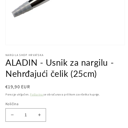
Otvori
medij
NARGILA SHOP HRVATSKA
1
ALADIN - Usnik za nargilu -
u
dijaloškom
okviru
Nehrđajući čelik (25cm)
Redovna
€19,90 EUR
cijena
Porez je uključen.
Poštarina
se obračunava prilikom završetka kupnje.
Količina
Smanji
Povećaj
količinu
količinu