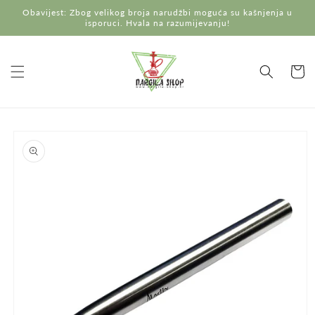
Preskoči
Obavijest: Zbog velikog broja narudžbi moguća su kašnjenja u
na
isporuci. Hvala na razumijevanju!
sadržaj
Košaric
Preskoči do
informacija
o
proizvodu