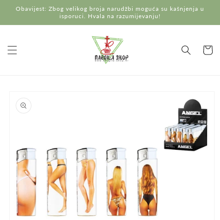
Preskoči
Obavijest: Zbog velikog broja narudžbi moguća su kašnjenja u
na
isporuci. Hvala na razumijevanju!
sadržaj
Košaric
Preskoči do
informacija
o
proizvodu