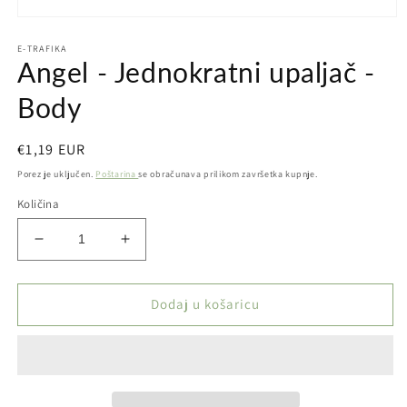
Otvori
medij
E-TRAFIKA
1
Angel - Jednokratni upaljač -
u
dijaloškom
okviru
Body
Redovna
€1,19 EUR
cijena
Porez je uključen.
Poštarina
se obračunava prilikom završetka kupnje.
Količina
Smanji
Povećaj
količinu
količinu
proizvoda
proizvoda
Angel
Angel
Dodaj u košaricu
-
-
Jednokratni
Jednokratni
upaljač
upaljač
-
-
Body
Body