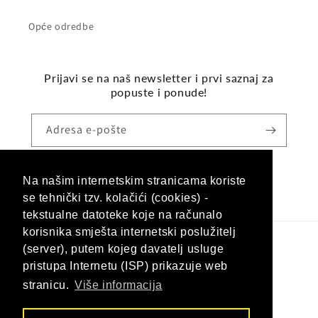
Opće odredbe
Prijavi se na naš newsletter i prvi saznaj za
popuste i ponude!
Adresa e-pošte
Na našim internetskim stranicama koriste
Facebook
Instagram
se tehnički tzv. kolačići (cookies) -
tekstualne datoteke koje na računalo
korisnika smješta internetski poslužitelj
(server), putem kojeg davatelj usluge
Jezik
pristupa Internetu (ISP) prikazuje web
Hrvatski (hrvatska)
stranicu.
Više informacija
Načini