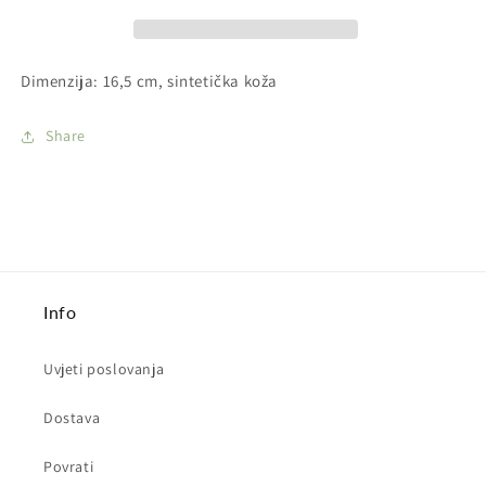
duhan
duhan
-
-
Black
Black
Dimenzija: 16,5 cm, sintetička koža
Share
Info
Uvjeti poslovanja
Dostava
Povrati