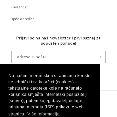
Privatnost
Opće odredbe
Prijavi se na naš newsletter i prvi saznaj za
popuste i ponude!
Adresa e-pošte
Na našim internetskim stranicama koriste
Facebook
Instagram
se tehnički tzv. kolačići (cookies) -
tekstualne datoteke koje na računalo
korisnika smješta internetski poslužitelj
(server), putem kojeg davatelj usluge
Jezik
pristupa Internetu (ISP) prikazuje web
Hrvatski (hrvatska)
stranicu.
Više informacija