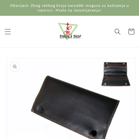
Preskoči
Obavijest: Zbog velikog broja narudžbi moguća su kašnjenja u
na
isporuci. Hvala na razumijevanju!
sadržaj
Košaric
Preskoči do
informacija
o
proizvodu