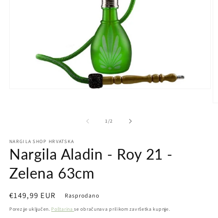
Otvori
medij
Ot
1
m
u
2
od
dijaloškom
1
/
2
u
okviru
d
NARGILA SHOP HRVATSKA
ok
Nargila Aladin - Roy 21 -
Zelena 63cm
Redovna
€149,99 EUR
Rasprodano
cijena
Porez je uključen.
Poštarina
se obračunava prilikom završetka kupnje.