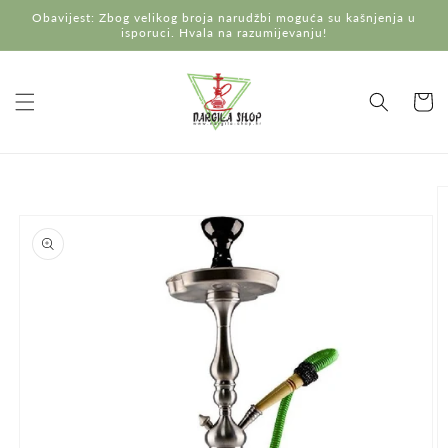
Preskoči
Obavijest: Zbog velikog broja narudžbi moguća su kašnjenja u
na
isporuci. Hvala na razumijevanju!
sadržaj
Košaric
Preskoči do
informacija
o
proizvodu