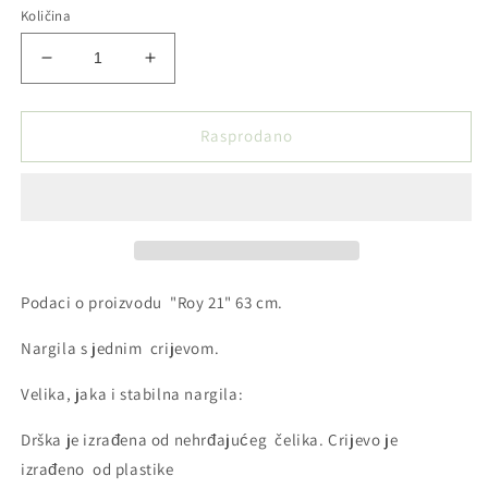
Količina
Smanji
Povećaj
količinu
količinu
proizvoda
proizvoda
Nargila
Nargila
Rasprodano
Aladin
Aladin
-
-
Roy
Roy
21
21
-
-
Zelena
Zelena
63cm
63cm
Podaci
o proizvodu
"Roy 21" 63 cm.
Nargila s jednim
crijevom.
Velika, jaka i stabilna nargila:
Drška je izrađena od
nehrđajućeg
čelika. Crijevo je
izrađeno od plastike​​​ ​​​​​
​ ​​​