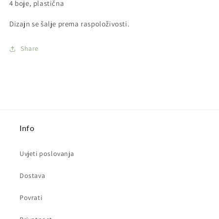
4 boje, plastična
Smiley
Smiley
Dizajn se šalje prema raspoloživosti.
Share
Info
Uvjeti poslovanja
Dostava
Povrati