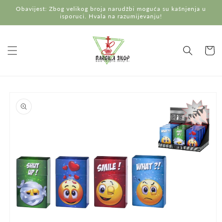
Preskoči
Obavijest: Zbog velikog broja narudžbi moguća su kašnjenja u
na
isporuci. Hvala na razumijevanju!
sadržaj
Košaric
Preskoči do
informacija
o
proizvodu