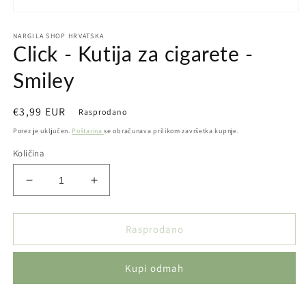
Otvori
medij
NARGILA SHOP HRVATSKA
1
Click - Kutija za cigarete -
u
dijaloškom
okviru
Smiley
Redovna
€3,99 EUR
Rasprodano
cijena
Porez je uključen.
Poštarina
se obračunava prilikom završetka kupnje.
Količina
Smanji
Povećaj
količinu
količinu
proizvoda
proizvoda
Click
Click
Rasprodano
-
-
Kutija
Kutija
Kupi odmah
za
za
cigarete
cigarete
-
-