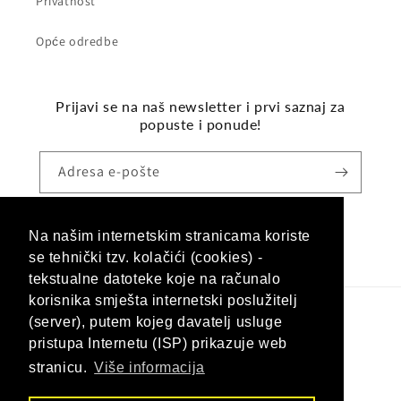
Privatnost
Opće odredbe
Prijavi se na naš newsletter i prvi saznaj za
popuste i ponude!
Adresa e-pošte
Na našim internetskim stranicama koriste
Facebook
Instagram
se tehnički tzv. kolačići (cookies) -
tekstualne datoteke koje na računalo
korisnika smješta internetski poslužitelj
(server), putem kojeg davatelj usluge
Jezik
pristupa Internetu (ISP) prikazuje web
Hrvatski (hrvatska)
stranicu.
Više informacija