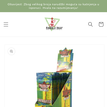
Preskoči
Obavijest: Zbog velikog broja narudžbi moguća su kašnjenja u
na
isporuci. Hvala na razumijevanju!
sadržaj
Košaric
Preskoči do
informacija
o
proizvodu