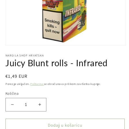
Otvori
medij
NARGILA SHOP HRVATSKA
1
Juicy Blunt rolls - Infrared
u
dijaloškom
okviru
Redovna
€1,49 EUR
cijena
Porez je uključen.
Poštarina
se obračunava prilikom završetka kupnje.
Količina
Smanji
Povećaj
količinu
količinu
proizvoda
proizvoda
Juicy
Juicy
Dodaj u košaricu