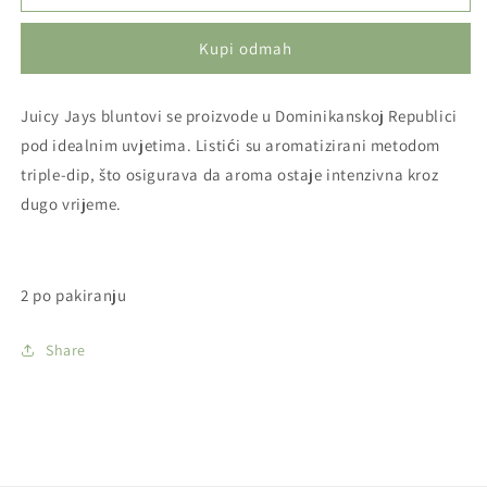
Blunt
Blunt
rolls
rolls
Kupi odmah
-
-
Infrared
Infrared
Juicy Jays bluntovi se proizvode u Dominikanskoj Republici
pod idealnim uvjetima. Listići su aromatizirani metodom
triple-dip, što osigurava da aroma ostaje intenzivna kroz
dugo vrijeme.
2 po pakiranju
Share