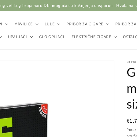
og velikog broja narudžbi moguća su kašnjenja u isporuci. Hvala na 
I
MRVILICE
LULE
PRIBOR ZA CIGARE
PRIBOR ZA
UPALJAČI
GLO GRIJAČI
ELEKTRIČNE CIGARE
OSTAL
NARGI
G
m
s
Red
€1,
cij
Porez 
završ