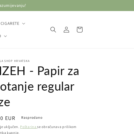
razumijevanju!
 CIGARETE
Prijava
Košarica
O
LA SHOP HRVATSKA
IZEH - Papir za
otanje regular
ize
ovna
70 EUR
Rasprodano
ena
je uključen.
Poštarina
se obračunava prilikom
etka kupnje.