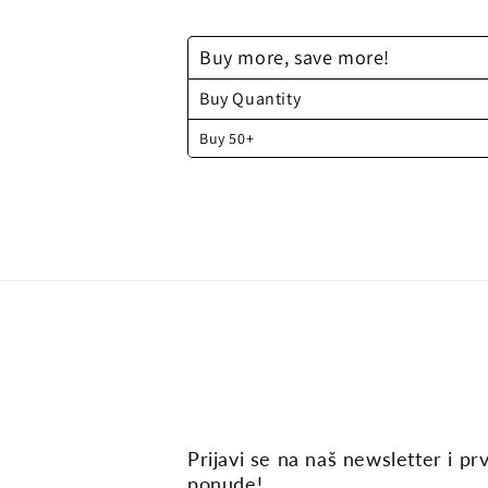
medij
2
u
Buy more, save more!
dijaloškom
okviru
Buy Quantity
Buy 50+
Prijavi se na naš newsletter i pr
ponude!