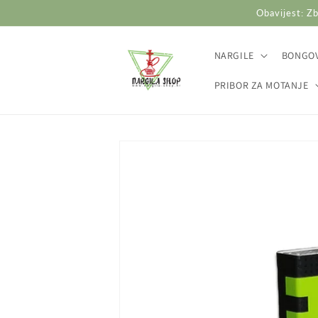
Preskoči
Obavijest: Zb
na
sadržaj
NARGILE
BONGOV
PRIBOR ZA MOTANJE
Preskoči do
informacija
o
proizvodu