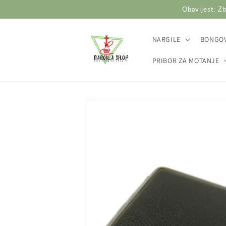
Preskoči
Obavijest: Zb
na
sadržaj
NARGILE
BONGOV
PRIBOR ZA MOTANJE
Preskoči do
informacija
o
proizvodu