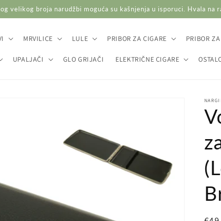
og velikog broja narudžbi moguća su kašnjenja u isporuci. Hvala na 
I
MRVILICE
LULE
PRIBOR ZA CIGARE
PRIBOR ZA
UPALJAČI
GLO GRIJAČI
ELEKTRIČNE CIGARE
OSTAL
NARGI
V
z
(
B
Red
€49