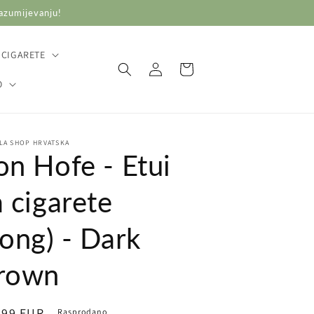
razumijevanju!
 CIGARETE
Prijava
Košarica
O
LA SHOP HRVATSKA
on Hofe - Etui
a cigarete
Long) - Dark
rown
ovna
,99 EUR
Rasprodano