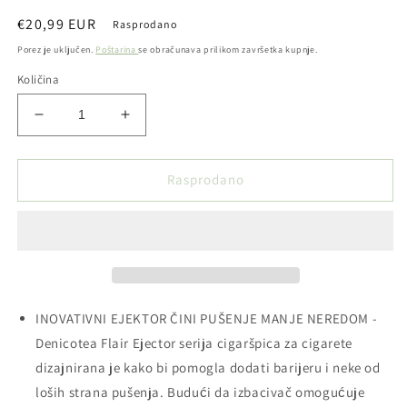
Redovna
€20,99 EUR
Rasprodano
cijena
Porez je uključen.
Poštarina
se obračunava prilikom završetka kupnje.
Količina
Smanji
Povećaj
količinu
količinu
proizvoda
proizvoda
Denicotea
Denicotea
Rasprodano
-
-
Cigaršpic
Cigaršpic
-
-
zlatni
zlatni
INOVATIVNI EJEKTOR ČINI PUŠENJE MANJE NEREDOM -
Denicotea Flair Ejector serija cigaršpica za cigarete
dizajnirana je kako bi pomogla dodati barijeru i neke od
loših strana pušenja. Budući da izbacivač omogućuje