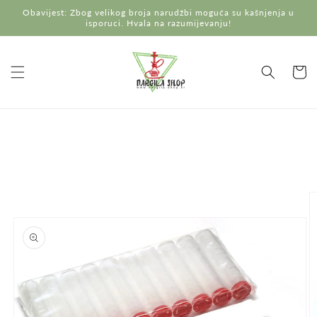
Preskoči
Obavijest: Zbog velikog broja narudžbi moguća su kašnjenja u
na
isporuci. Hvala na razumijevanju!
sadržaj
Košaric
Preskoči do
informacija
o
proizvodu