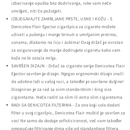
izbacivanje opuška bez dodirivanja, ruke vam neće
smrdjeti, niti će požutjeti.
IZBJEGAVAJTE ZAMRLJANE PRSTE, USNE I KOŽU - S
Denicotea Flair Ejector cigaršpica za cigarete možete
uživati ​​u pušenju i manje brinuti o umrljanim prstima,
usnama, dlakama na licu i zubima! Ovaj držač je izvrstan
za osiguravanje da manje dodirujete cigaretu kako vam
koža ne bi ostala mrlja.
SAVRŠEN DIZAJN - Držač za cigarete serije Denicotea Flair
Ejector savršen je dizajn. Njegov ergonomski dizajn znači
da udobno leži u vašoj ruci, a također je savršene duljine!
Dizajniran je za rad sa svim standardnim i king size
cigaretama. Neće raditi sa slim ili extra slim cigaretama.
RADI SA DENICOTEA FILTERIMA - Za one koji vole dodati
filter u svoj cigaršpic, Denicotea Flair muštić je savršen za
vas! Ne samo da dodaje sofisticiranost, već vam također
omogućuje filtriranje dima više od standardnog filtera.