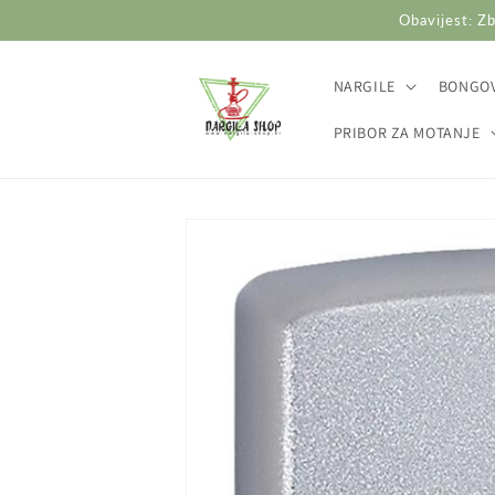
Preskoči
Obavijest: Zb
na
sadržaj
NARGILE
BONGOV
PRIBOR ZA MOTANJE
Preskoči do
informacija
o
proizvodu