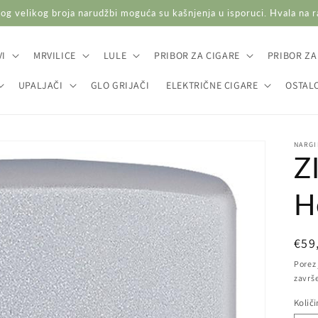
og velikog broja narudžbi moguća su kašnjenja u isporuci. Hvala na 
I
MRVILICE
LULE
PRIBOR ZA CIGARE
PRIBOR ZA
UPALJAČI
GLO GRIJAČI
ELEKTRIČNE CIGARE
OSTAL
NARGI
Z
H
Red
€59
cij
Porez 
završ
Količ