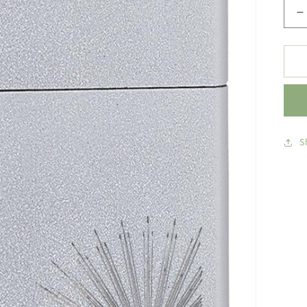
S
k
p
Z
u
-
H
D
S