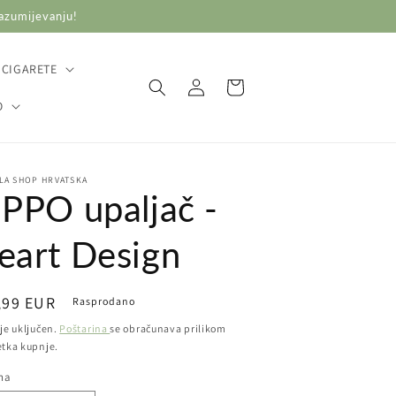
razumijevanju!
 CIGARETE
Prijava
Košarica
O
LA SHOP HRVATSKA
IPPO upaljač -
eart Design
ovna
,99 EUR
Rasprodano
ena
je uključen.
Poštarina
se obračunava prilikom
etka kupnje.
ina