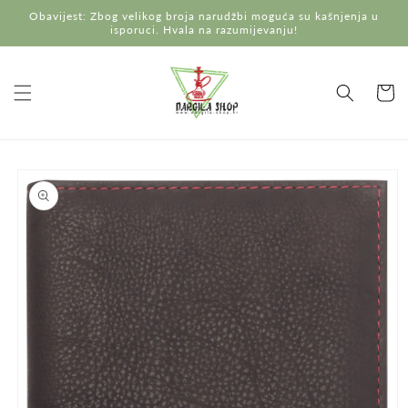
Preskoči
Obavijest: Zbog velikog broja narudžbi moguća su kašnjenja u
na
isporuci. Hvala na razumijevanju!
sadržaj
Košaric
Preskoči do
informacija
o
proizvodu