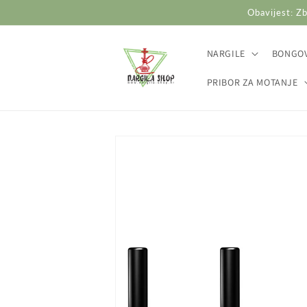
Preskoči
Obavijest: Zb
na
sadržaj
NARGILE
BONGOV
PRIBOR ZA MOTANJE
Preskoči do
informacija
o
proizvodu