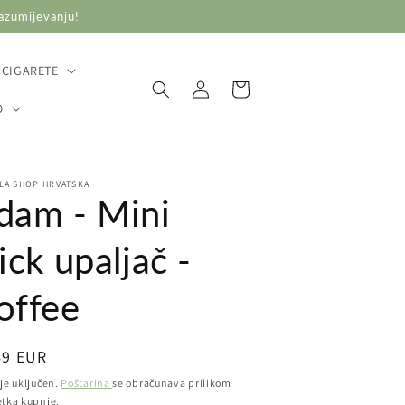
razumijevanju!
 CIGARETE
Prijava
Košarica
O
LA SHOP HRVATSKA
dam - Mini
ick upaljač -
offee
ovna
49 EUR
ena
je uključen.
Poštarina
se obračunava prilikom
etka kupnje.