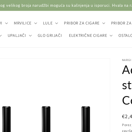
og velikog broja narudžbi moguća su kašnjenja u isporuci. Hvala na 
I
MRVILICE
LULE
PRIBOR ZA CIGARE
PRIBOR ZA
UPALJAČI
GLO GRIJAČI
ELEKTRIČNE CIGARE
OSTAL
NARGI
A
st
C
Red
€2,
cij
Porez 
završ