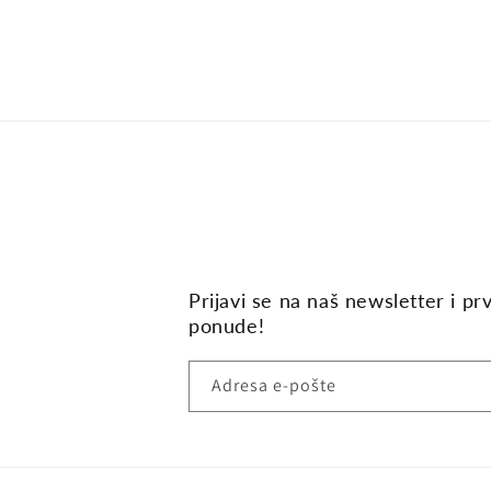
u
dijaloškom
okviru
Prijavi se na naš newsletter i pr
ponude!
Adresa e-pošte