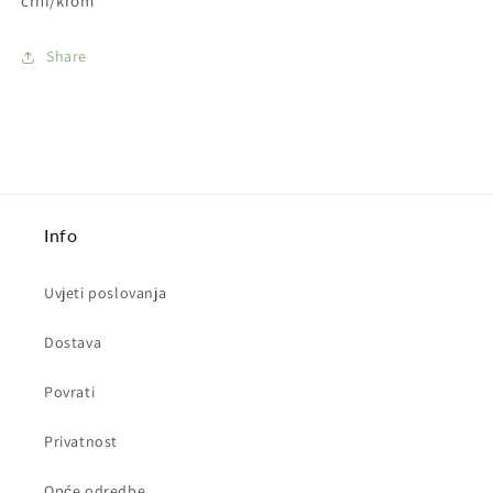
crni/krom
Share
Info
Uvjeti poslovanja
Dostava
Povrati
Privatnost
Opće odredbe