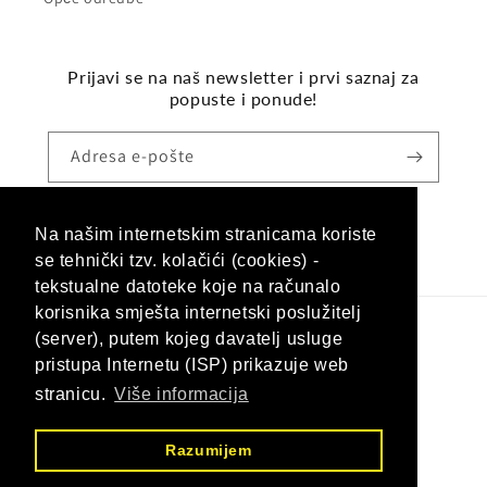
Prijavi se na naš newsletter i prvi saznaj za
popuste i ponude!
Adresa e-pošte
Na našim internetskim stranicama koriste
Facebook
Instagram
se tehnički tzv. kolačići (cookies) -
tekstualne datoteke koje na računalo
korisnika smješta internetski poslužitelj
(server), putem kojeg davatelj usluge
Jezik
pristupa Internetu (ISP) prikazuje web
Hrvatski (hrvatska)
stranicu.
Više informacija
Načini
Razumijem
plaćanja
© 2026,
Nargila Shop Hrvatska
Omogućuje Shopify