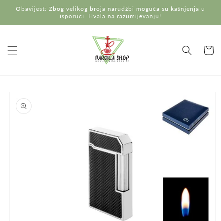
Preskoči
Obavijest: Zbog velikog broja narudžbi moguća su kašnjenja u
na
isporuci. Hvala na razumijevanju!
sadržaj
Košaric
Preskoči do
informacija
o
proizvodu