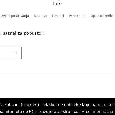
Info
Uvjeti poslovanja
Dostava
Povrati
Privatnost
Opće odredbe
vi saznaj za popuste i
v. kolačići (cookies) - tekstualne datoteke koje na računalo
upa Internetu (ISP) prikazuje web stranicu.
Više informacija