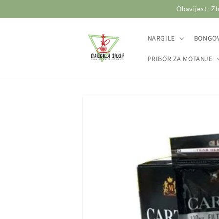
Preskoči
Obavijest: Zb
na
sadržaj
NARGILE
BONGOV
PRIBOR ZA MOTANJE
Preskoči do
informacija
o
proizvodu