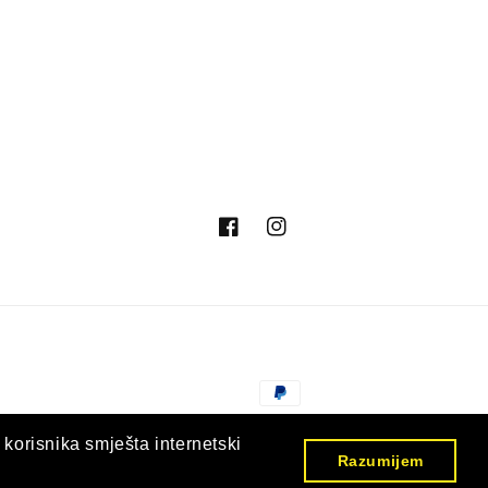
Facebook
Instagram
Načini
plaćanja
© 2026,
Nargila Shop Hrvatska
Omogućuje Shopify
 korisnika smješta internetski
Razumijem