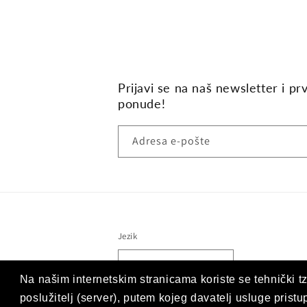
Prijavi se na naš newsletter i pr
ponude!
Adresa e-pošte
Jezik
Hrvatski (hrvatska)
Na našim internetskim stranicama koriste se tehnički tz
poslužitelj (server), putem kojeg davatelj usluge prist