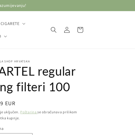
razumijevanju!
 CIGARETE
Prijava
Košarica
O
LA SHOP HRVATSKA
ARTEL regular
ng filteri 100
ovna
59 EUR
ena
je uključen.
Poštarina
se obračunava prilikom
etka kupnje.
ina