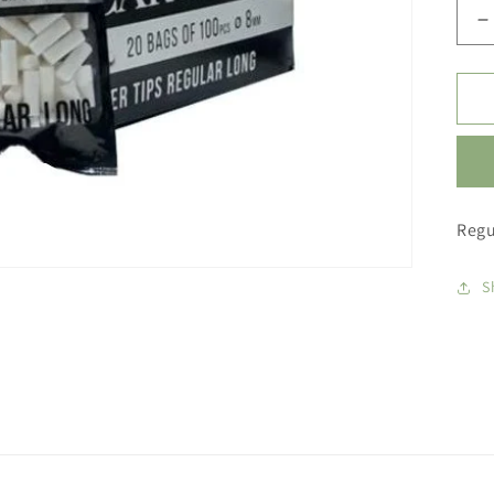
S
k
p
C
r
l
fi
1
Regu
S