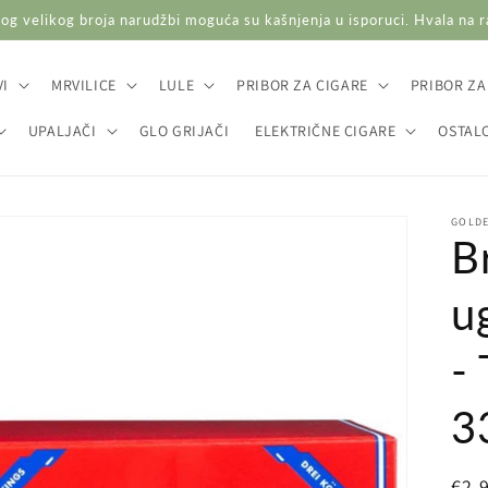
og velikog broja narudžbi moguća su kašnjenja u isporuci. Hvala na 
I
MRVILICE
LULE
PRIBOR ZA CIGARE
PRIBOR ZA
UPALJAČI
GLO GRIJAČI
ELEKTRIČNE CIGARE
OSTAL
GOLDE
B
u
-
3
Red
€2,