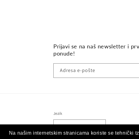
Prijavi se na naš newsletter i pr
ponude!
Adresa e-pošte
Jezik
Hrvatski (hrvatska)
Na našim internetskim stranicama koriste se tehnički tz