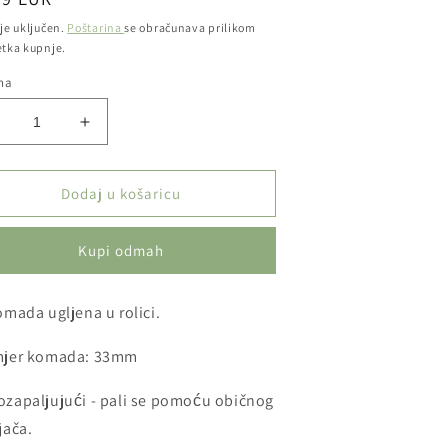
ena
je uključen.
Poštarina
se obračunava prilikom
etka kupnje.
ina
manji
Povećaj
oličinu
količinu
roizvoda
proizvoda
rzozapaljivi
Brzozapaljivi
Dodaj u košaricu
gljen
ugljen
a
za
Kupi odmah
argilu
nargilu
-
hree
Three
omada ugljena u rolici.
ings
Kings
33mm
33mm
mjer komada: 33mm
zapaljujući - pali se pomoću običnog
jača.