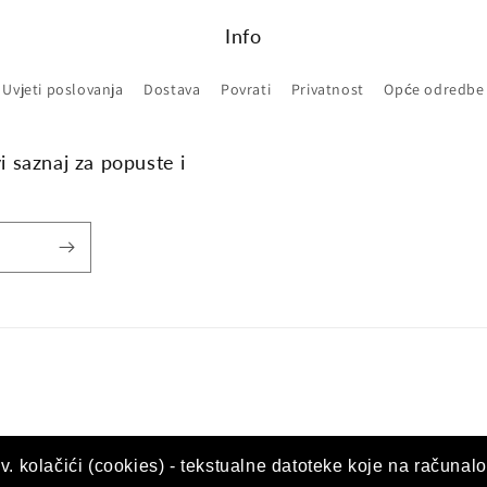
Info
Uvjeti poslovanja
Dostava
Povrati
Privatnost
Opće odredbe
vi saznaj za popuste i
v. kolačići (cookies) - tekstualne datoteke koje na računalo