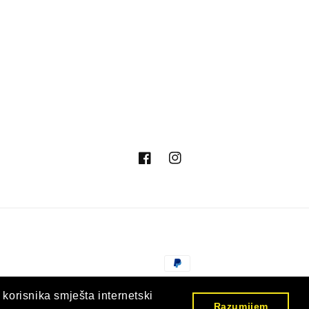
Facebook
Instagram
Načini
plaćanja
© 2026,
Nargila Shop Hrvatska
Omogućuje Shopify
 korisnika smješta internetski
Razumijem