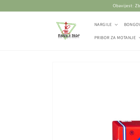
Preskoči
Obavijest: Zb
na
sadržaj
NARGILE
BONGOV
PRIBOR ZA MOTANJE
Preskoči do
informacija
o
proizvodu