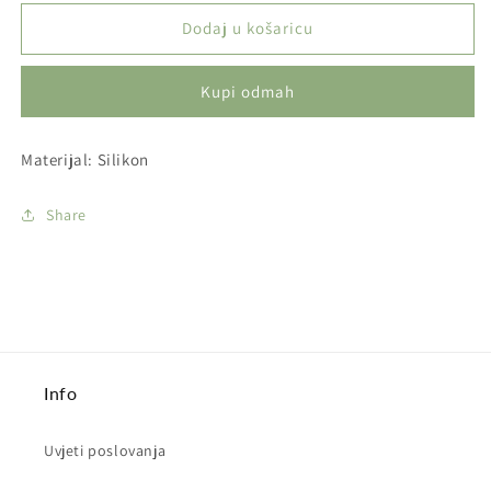
proizvoda
proizvoda
Brtva
Brtva
Dodaj u košaricu
za
za
glavu
glavu
Kupi odmah
nargile
nargile
-
-
debela
debela
Materijal: Silikon
prozirna
prozirna
Share
Info
Uvjeti poslovanja