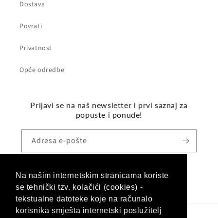
Dostava
Povrati
Privatnost
Opće odredbe
Prijavi se na naš newsletter i prvi saznaj za
popuste i ponude!
Adresa e-pošte
Na našim internetskim stranicama koriste
Facebook
Instagram
se tehnički tzv. kolačići (cookies) -
tekstualne datoteke koje na računalo
korisnika smješta internetski poslužitelj