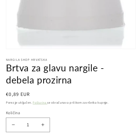
Otvori
medij
NARGILA SHOP HRVATSKA
1
Brtva za glavu nargile -
u
dijaloškom
okviru
debela prozirna
Redovna
€0,89 EUR
cijena
Porez je uključen.
Poštarina
se obračunava prilikom završetka kupnje.
Količina
Smanji
Povećaj
količinu
količinu