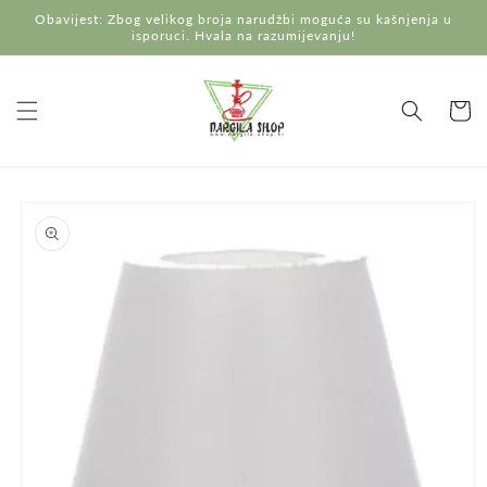
Preskoči
Obavijest: Zbog velikog broja narudžbi moguća su kašnjenja u
na
isporuci. Hvala na razumijevanju!
sadržaj
Košaric
Preskoči do
informacija
o
proizvodu