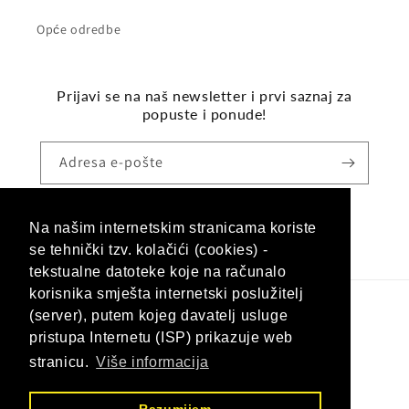
Opće odredbe
Prijavi se na naš newsletter i prvi saznaj za
popuste i ponude!
Adresa e-pošte
Na našim internetskim stranicama koriste
Facebook
Instagram
se tehnički tzv. kolačići (cookies) -
tekstualne datoteke koje na računalo
korisnika smješta internetski poslužitelj
(server), putem kojeg davatelj usluge
Jezik
pristupa Internetu (ISP) prikazuje web
Hrvatski (hrvatska)
stranicu.
Više informacija
Načini