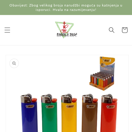
Preskoči
Obavijest: Zbog velikog broja narudžbi moguća su kašnjenja u
na
isporuci. Hvala na razumijevanju!
sadržaj
Košaric
Preskoči do
informacija
o
proizvodu