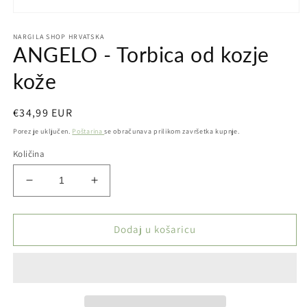
Otvori
medij
NARGILA SHOP HRVATSKA
1
ANGELO - Torbica od kozje
u
dijaloškom
okviru
kože
Redovna
€34,99 EUR
cijena
Porez je uključen.
Poštarina
se obračunava prilikom završetka kupnje.
Količina
Smanji
Povećaj
količinu
količinu
proizvoda
proizvoda
ANGELO
ANGELO
Dodaj u košaricu
-
-
Torbica
Torbica
od
od
kozje
kozje
kože
kože