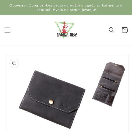
Preskoči
Obavijest: Zbog velikog broja narudžbi moguća su kašnjenja u
na
isporuci. Hvala na razumijevanju!
sadržaj
Košaric
Preskoči do
informacija
o
proizvodu