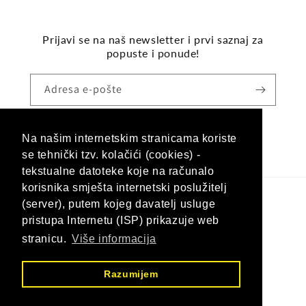
Prijavi se na naš newsletter i prvi saznaj za
popuste i ponude!
Adresa e-pošte
Na našim internetskim stranicama koriste
Facebook
Instagram
se tehnički tzv. kolačići (cookies) -
tekstualne datoteke koje na računalo
korisnika smješta internetski poslužitelj
(server), putem kojeg davatelj usluge
Jezik
pristupa Internetu (ISP) prikazuje web
Hrvatski (hrvatska)
stranicu.
Više informacija
Načini
Razumijem
plaćanja
© 2026,
Nargila Shop Hrvatska
Omogućuje Shopify