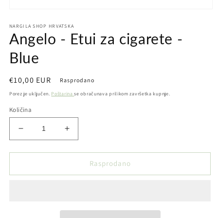
Otvori
medij
NARGILA SHOP HRVATSKA
1
Angelo - Etui za cigarete -
u
dijaloškom
okviru
Blue
Redovna
€10,00 EUR
Rasprodano
cijena
Porez je uključen.
Poštarina
se obračunava prilikom završetka kupnje.
Količina
Smanji
Povećaj
količinu
količinu
proizvoda
proizvoda
Angelo
Angelo
Rasprodano
-
-
Etui
Etui
za
za
cigarete
cigarete
-
-