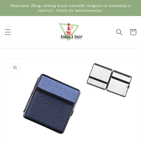
Preskoči
Obavijest: Zbog velikog broja narudžbi moguća su kašnjenja u
na
isporuci. Hvala na razumijevanju!
sadržaj
Košaric
Preskoči do
informacija
o
proizvodu