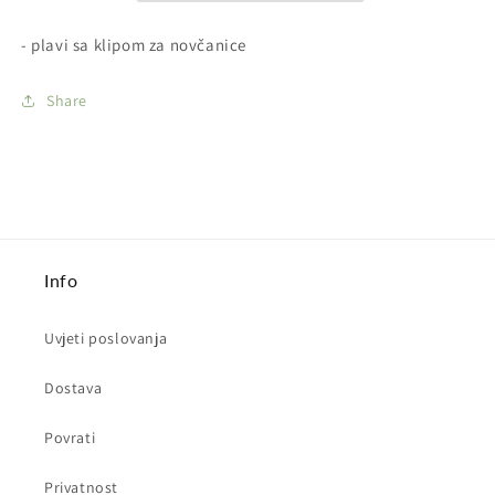
Blue
Blue
- plavi sa klipom za novčanice
Share
Info
Uvjeti poslovanja
Dostava
Povrati
Privatnost