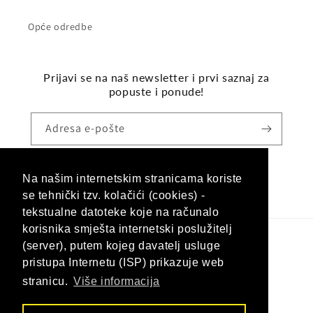
Opće odredbe
Prijavi se na naš newsletter i prvi saznaj za
popuste i ponude!
Adresa e-pošte
Na našim internetskim stranicama koriste
Facebook
Instagram
se tehnički tzv. kolačići (cookies) -
tekstualne datoteke koje na računalo
korisnika smješta internetski poslužitelj
(server), putem kojeg davatelj usluge
Jezik
pristupa Internetu (ISP) prikazuje web
Hrvatski (hrvatska)
stranicu.
Više informacija
Načini