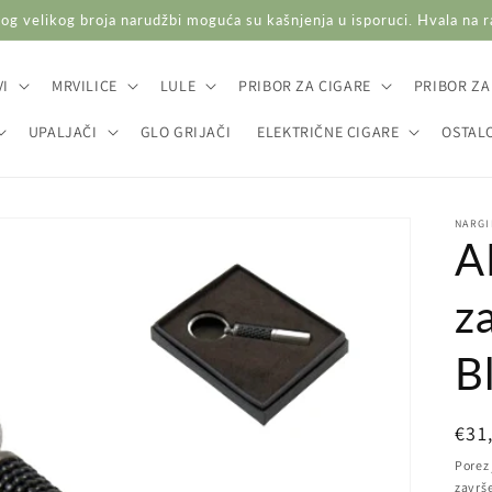
og velikog broja narudžbi moguća su kašnjenja u isporuci. Hvala na 
I
MRVILICE
LULE
PRIBOR ZA CIGARE
PRIBOR ZA
UPALJAČI
GLO GRIJAČI
ELEKTRIČNE CIGARE
OSTAL
NARGI
A
z
B
Red
€31
cij
Porez 
završ