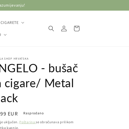
razumijevanju!
 CIGARETE
Prijava
Košarica
O
LA SHOP HRVATSKA
NGELO - bušač
a cigare/ Metal
lack
ovna
,99 EUR
Rasprodano
ena
je uključen.
Poštarina
se obračunava prilikom
etka kupnje.