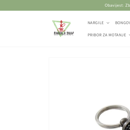
Preskoči
Obavijest: Zb
na
sadržaj
NARGILE
BONGOV
PRIBOR ZA MOTANJE
Preskoči do
informacija
o
proizvodu