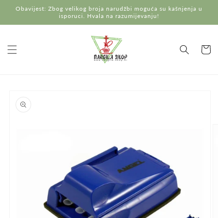
Preskoči
Obavijest: Zbog velikog broja narudžbi moguća su kašnjenja u
na
isporuci. Hvala na razumijevanju!
sadržaj
Košaric
Preskoči do
informacija
o
proizvodu