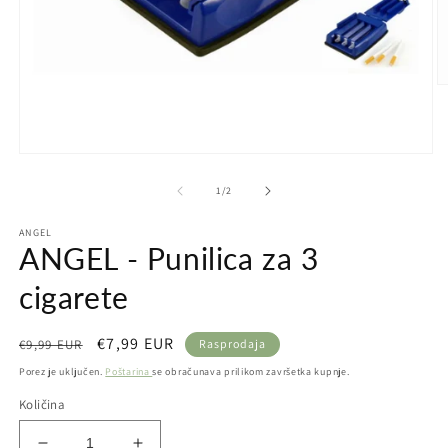
Ot
m
2
u
d
Otvori
ok
medij
1
od
1
/
2
u
dijaloškom
ANGEL
okviru
ANGEL - Punilica za 3
cigarete
Redovna
Prodajna
€7,99 EUR
€9,99 EUR
Rasprodaja
cijena
cijena
Porez je uključen.
Poštarina
se obračunava prilikom završetka kupnje.
Količina