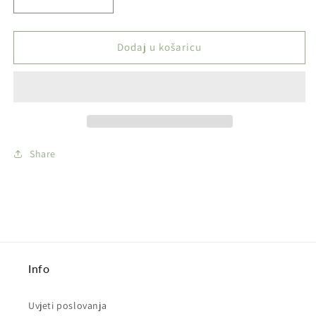
Smanji
Povećaj
količinu
količinu
proizvoda
proizvoda
ANGEL
ANGEL
Dodaj u košaricu
-
-
Punilica
Punilica
za
za
3
3
cigarete
cigarete
Share
Info
Uvjeti poslovanja