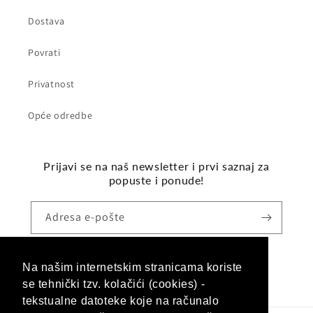
Dostava
Povrati
Privatnost
Opće odredbe
Prijavi se na naš newsletter i prvi saznaj za
popuste i ponude!
Adresa e-pošte
Na našim internetskim stranicama koriste
Facebook
Instagram
se tehnički tzv. kolačići (cookies) -
tekstualne datoteke koje na računalo