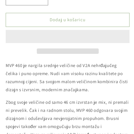
Smanji
Povećaj
količinu
količinu
proizvoda
proizvoda
Nargila
Nargila
Dodaj u košaricu
Aladin
Aladin
-
-
MVP
MVP
460
460
Gastro
Gastro
-
-
Red
Red
MVP 460 je nargila srednje veličine od V2A nehrđajućeg
Shiny
Shiny
čelika i puno opreme.
Nudi vam visoku razinu kvalitete po
-
-
razumnoj cijeni.
Sa svojom malom veličinom kombinira čisti
46cm
46cm
dizajn s izvrsnim, modernim značajkama.
Zbog svoje veličine od samo 46 cm izvrstan je mix, ni premali
ni prevelik.
Čak i na radnom stolu, MVP 460 odgovara svojim
dizajnom i oduševljava nevjerojatnim propuhom.
Brusni
spojevi također vam omogućuju brzu montažu i