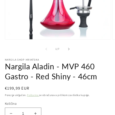
Otvori
Ot
medij
m
1
2
od
1
/
7
u
u
dijaloškom
d
NARGILA SHOP HRVATSKA
okviru
ok
Nargila Aladin - MVP 460
Gastro - Red Shiny - 46cm
Redovna
€199,99 EUR
cijena
Porez je uključen.
Poštarina
se obračunava prilikom završetka kupnje.
Količina