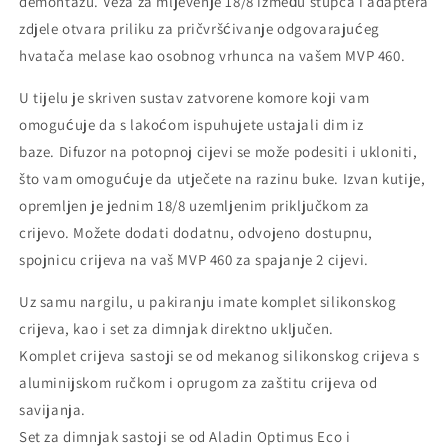
demontažu.
Veza za mljevenje 18/8 između stupca i adaptera
zdjele otvara priliku za pričvršćivanje odgovarajućeg
hvatača melase kao osobnog vrhunca na vašem MVP 460.
U tijelu je skriven sustav zatvorene komore koji vam
omogućuje da s lakoćom ispuhujete ustajali dim iz
baze.
Difuzor na potopnoj cijevi se može podesiti i ukloniti,
što vam omogućuje da utječete na razinu buke.
Izvan kutije,
opremljen je jednim 18/8 uzemljenim priključkom za
crijevo.
Možete dodati dodatnu, odvojeno dostupnu,
spojnicu crijeva na vaš MVP 460 za spajanje 2 cijevi.
Uz samu nargilu, u pakiranju imate komplet silikonskog
crijeva, kao i set za dimnjak direktno uključen.
Komplet crijeva sastoji se od mekanog silikonskog crijeva s
aluminijskom ručkom i oprugom za zaštitu crijeva od
savijanja.
Set za dimnjak sastoji se od Aladin Optimus Eco i