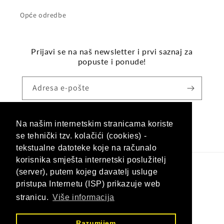
Opće odredbe
Prijavi se na naš newsletter i prvi saznaj za
popuste i ponude!
Adresa e-pošte
Na našim internetskim stranicama koriste
Facebook
Instagram
se tehnički tzv. kolačići (cookies) -
tekstualne datoteke koje na računalo
korisnika smješta internetski poslužitelj
(server), putem kojeg davatelj usluge
Jezik
pristupa Internetu (ISP) prikazuje web
Hrvatski (hrvatska)
stranicu.
Više informacija
Načini
Razumijem