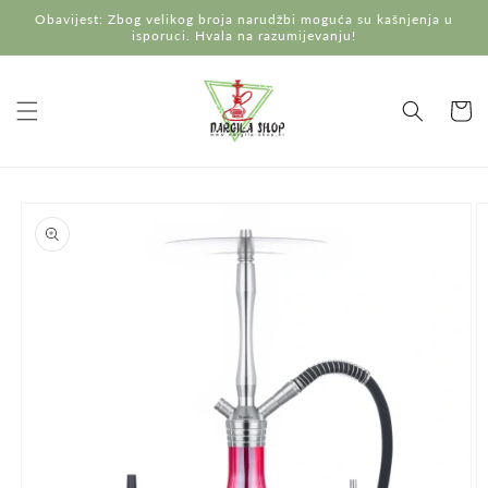
Preskoči
Obavijest: Zbog velikog broja narudžbi moguća su kašnjenja u
na
isporuci. Hvala na razumijevanju!
sadržaj
Košaric
Preskoči do
informacija
o
proizvodu