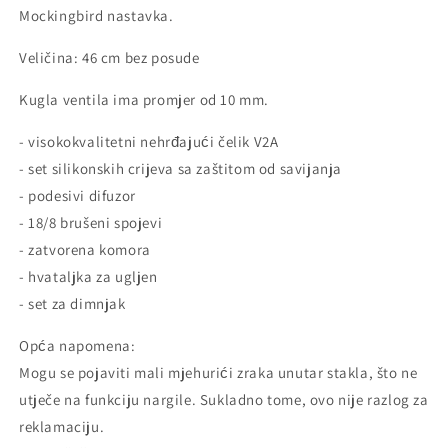
Mockingbird nastavka.
Veličina: 46 cm bez posude
Kugla ventila ima promjer od 10 mm.
- visokokvalitetni nehrđajući čelik V2A
- set silikonskih crijeva sa zaštitom od savijanja
- podesivi difuzor
- 18/8 brušeni spojevi
- zatvorena komora
- hvataljka za ugljen
- set za dimnjak
Opća napomena:
Mogu se pojaviti mali mjehurići zraka unutar stakla, što ne
utječe na funkciju nargile.
Sukladno tome, ovo nije razlog za
reklamaciju.