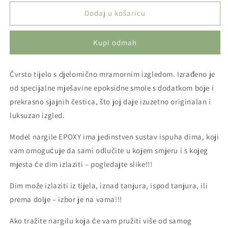
proizvoda
proizvoda
Aladin
Aladin
Dodaj u košaricu
nargila
nargila
-
-
Kupi odmah
Epox
Epox
540/545
540/545
Green
Green
Čvrsto tijelo s djelomično mramornim izgledom. Izrađeno je
Mix
Mix
od specijalne mješavine epoksidne smole s dodatkom boje i
prekrasno sjajnih čestica, što joj daje izuzetno originalan i
luksuzan izgled.
Model nargile EPOXY ima jedinstven sustav ispuha dima, koji
vam omogućuje da sami odlučite u kojem smjeru i s kojeg
mjesta će dim izlaziti – pogledajte slike!!!
Dim može izlaziti iz tijela, iznad tanjura, ispod tanjura, ili
prema dolje – izbor je na vama!!!
Ako tražite nargilu koja će vam pružiti više od samog