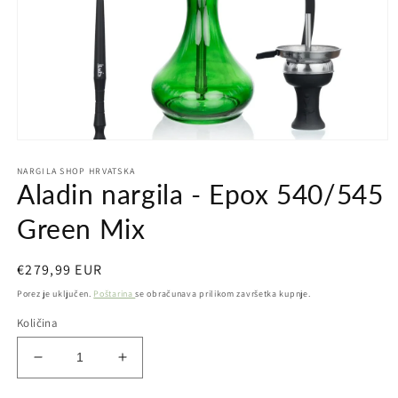
Otvori
medij
NARGILA SHOP HRVATSKA
1
Aladin nargila - Epox 540/545
u
dijaloškom
okviru
Green Mix
Redovna
€279,99 EUR
cijena
Porez je uključen.
Poštarina
se obračunava prilikom završetka kupnje.
Količina
Smanji
Povećaj
količinu
količinu