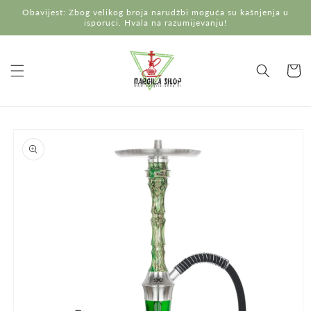
Preskoči
Obavijest: Zbog velikog broja narudžbi moguća su kašnjenja u
na
isporuci. Hvala na razumijevanju!
sadržaj
Košaric
Preskoči do
informacija
o
proizvodu