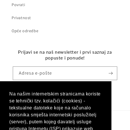
Povrati
Privatnost
Opće odredbe
Prijavi se na naš newsletter i prvi saznaj za
popuste i ponude!
Adresa e-pošte
Na našim internetskim stranicama koriste
Facebook
Instagram
se tehnički tzv. kolačići (cookies) -
tekstualne datoteke koje na računalo
korisnika smješta internetski poslužitelj
(server), putem kojeg davatelj usluge
Jezik
pristupa Internetu (ISP) prikazuje web