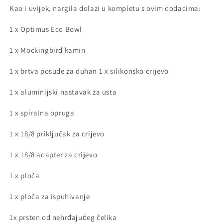
Kao i uvijek, nargila dolazi u kompletu s ovim dodacima:
1 x Optimus Eco Bowl
1 x Mockingbird kamin
1 x brtva posude za duhan 1 x silikonsko crijevo
1 x aluminijski nastavak za usta
1 x spiralna opruga
1 x 18/8 priključak za crijevo
1 x 18/8 adapter za crijevo
1 x ploča
1 x ploča za ispuhivanje
1x prsten od nehrđajućeg čelika