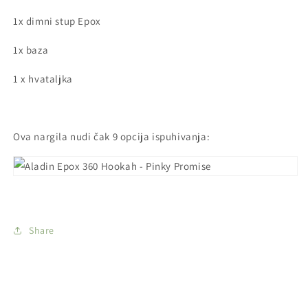
1x dimni stup Epox
1x baza
1 x hvataljka
Ova nargila nudi čak 9 opcija ispuhivanja:
Share