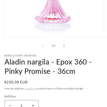
Otvori
Ot
medij
m
1
2
od
1
/
9
u
u
dijaloškom
d
NARGILA SHOP HRVATSKA
okviru
ok
Aladin nargila - Epox 360 -
Pinky Promise - 36cm
Redovna
€209,99 EUR
cijena
Porez je uključen.
Poštarina
se obračunava prilikom završetka kupnje.
Količina