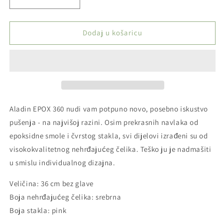
Smanji
Povećaj
količinu
količinu
proizvoda
proizvoda
Aladin
Aladin
Dodaj u košaricu
nargila
nargila
-
-
Epox
Epox
360
360
-
-
Pinky
Pinky
Promise
Promise
Aladin EPOX 360 nudi vam potpuno novo, posebno iskustvo
-
-
pušenja - na najvišoj razini. Osim prekrasnih navlaka od
36cm
36cm
epoksidne smole i čvrstog stakla, svi dijelovi izrađeni su od
visokokvalitetnog nehrđajućeg čelika.
Teško ju je nadmašiti
u smislu individualnog dizajna.
Veličina: 36 cm bez glave
Boja nehrđajućeg čelika: srebrna
Boja stakla: pink