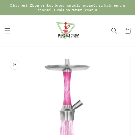
Preskoči
Obavijest: Zbog velikog broja narudžbi moguća su kašnjenja u
na
isporuci. Hvala na razumijevanju!
sadržaj
Košaric
Preskoči do
informacija
o
proizvodu