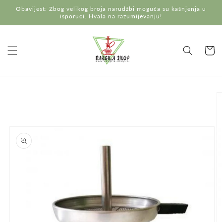
Preskoči
Obavijest: Zbog velikog broja narudžbi moguća su kašnjenja u
na
isporuci. Hvala na razumijevanju!
sadržaj
Košaric
Preskoči do
informacija
o
proizvodu