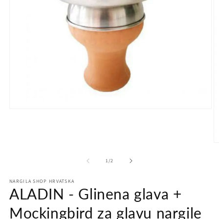
Otvori
medij
1
u
dijaloškom
Ot
okviru
m
2
od
1
/
2
u
d
NARGILA SHOP HRVATSKA
ok
ALADIN - Glinena glava +
Mockingbird za glavu nargile