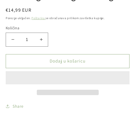
Redovna
€14,99 EUR
cijena
Porez je uključen.
Poštarina
se obračunava prilikom završetka kupnje.
Količina
Smanji
Povećaj
količinu
količinu
proizvoda
proizvoda
ALADIN
ALADIN
Dodaj u košaricu
-
-
Glinena
Glinena
glava
glava
+
+
Mockingbird
Mockingbird
za
za
glavu
glavu
Share
nargile
nargile