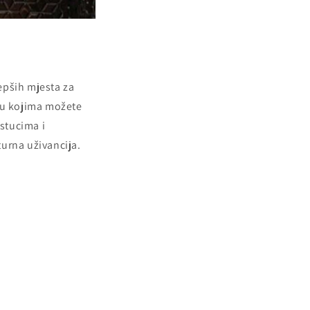
epših mjesta za
e u kojima možete
astucima i
urna uživancija.