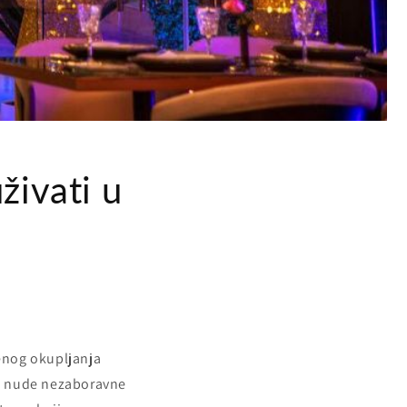
živati u
venog okupljanja
koja nude nezaboravne