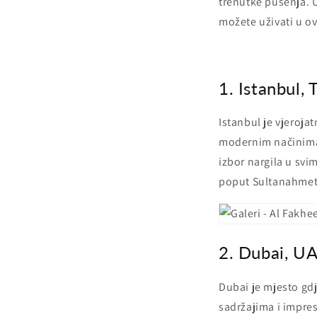
trenutke pušenja. U
možete uživati u o
1. Istanbul, 
Istanbul je vjeroja
modernim načinima 
izbor nargila u sv
poput Sultanahmeta 
2. Dubai, UAE
Dubai je mjesto gd
sadržajima i impres