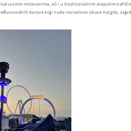
 u luksuznim restoranima, ali i u tradicionalnim arapskim kafići
unarodnih barova koji nude inovativne okuse nargile, zajed