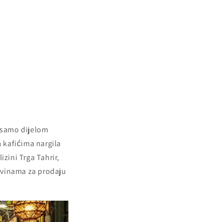
e samo dijelom
 kafićima nargila
zini Trga Tahrir,
ovinama za prodaju