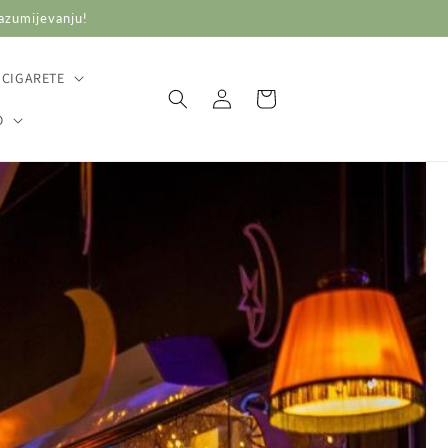
razumijevanju!
 CIGARETE
Prijava
Košarica
O