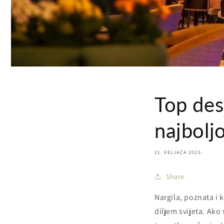
Top dest
najboljo
21. VELJAČA 2025.
Share
Nargila, poznata i 
diljem svijeta. Ako 