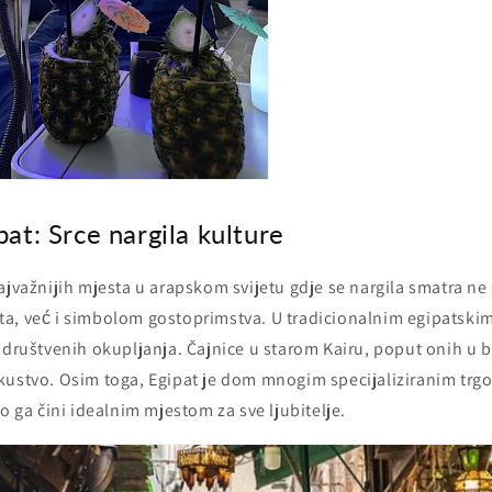
pat: Srce nargila kulture
ajvažnijih mjesta u arapskom svijetu gdje se nargila smatra n
a, već i simbolom gostoprimstva. U tradicionalnim egipatskim
 društvenih okupljanja. Čajnice u starom Kairu, poput onih u bli
kustvo. Osim toga, Egipat je dom mnogim specijaliziranim trg
to ga čini idealnim mjestom za sve ljubitelje.