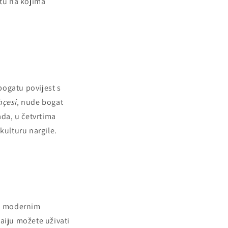
etu na kojima
 bogatu povijest s
hçesi
, nude bogat
da, u četvrtima
kulturu nargile.
im modernim
aiju možete uživati