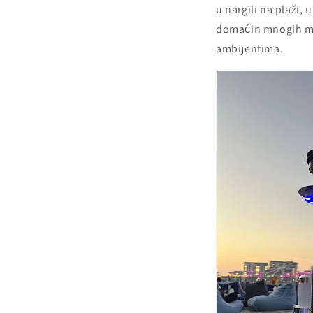
u nargili na plaži,
domaćin mnogih međ
ambijentima.