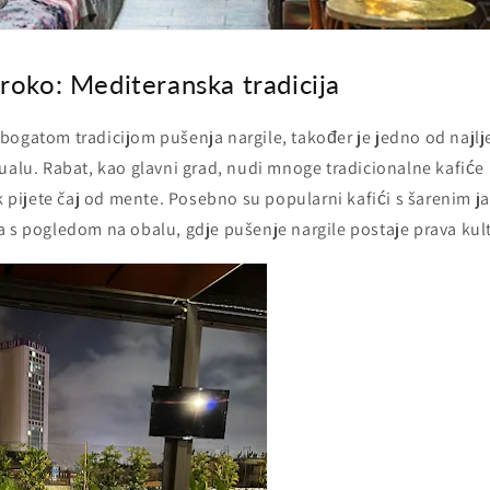
roko: Mediteranska tradicija
bogatom tradicijom pušenja nargile, također je jedno od najlj
tualu. Rabat, kao glavni grad, nudi mnoge tradicionalne kafić
ok pijete čaj od mente. Posebno su popularni kafići s šarenim j
a s pogledom na obalu, gdje pušenje nargile postaje prava kult