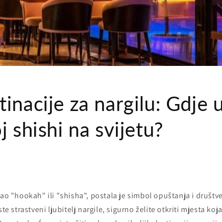
inacije za nargilu: Gdje u
j shishi na svijetu?
kao "hookah" ili "shisha", postala je simbol opuštanja i društ
ste strastveni ljubitelj nargile, sigurno želite otkriti mjesta 