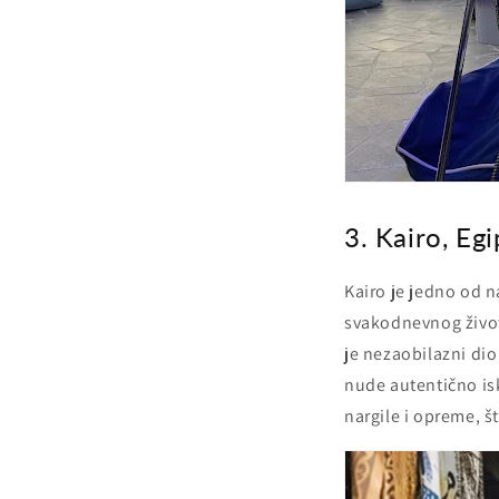
3. Kairo, Egi
Kairo je jedno od n
svakodnevnog život
je nezaobilazni dio
nude autentično is
nargile i opreme, š