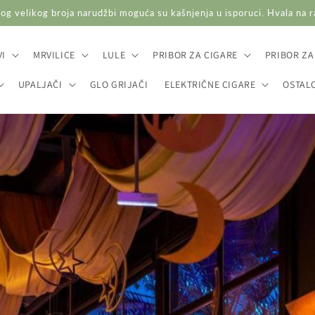
og velikog broja narudžbi moguća su kašnjenja u isporuci. Hvala na 
I
MRVILICE
LULE
PRIBOR ZA CIGARE
PRIBOR ZA
UPALJAČI
GLO GRIJAČI
ELEKTRIČNE CIGARE
OSTAL