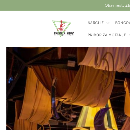
Preskoči
Obavijest: Zb
na
sadržaj
NARGILE
BONGOV
PRIBOR ZA MOTANJE