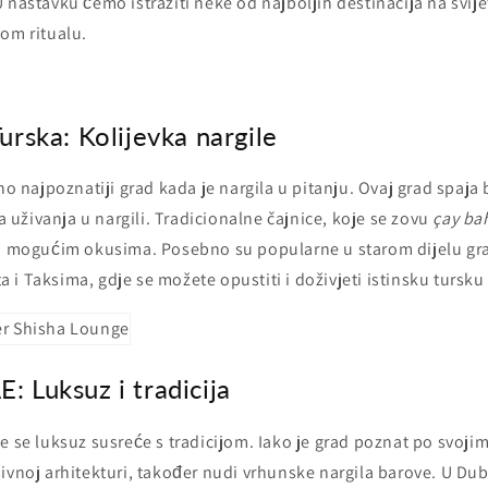
 nastavku ćemo istražiti neke od najboljih destinacija na svij
vom ritualu.
Turska: Kolijevka nargile
tno najpoznatiji grad kada je nargila u pitanju. Ovaj grad spaja
uživanja u nargili. Tradicionalne čajnice, koje se zovu
çay ba
im mogućim okusima. Posebno su popularne u starom dijelu gra
i Taksima, gdje se možete opustiti i doživjeti istinsku tursku 
: Luksuz i tradicija
je se luksuz susreće s tradicijom. Iako je grad poznat po svoj
ivnoj arhitekturi, također nudi vrhunske nargila barove. U Dub